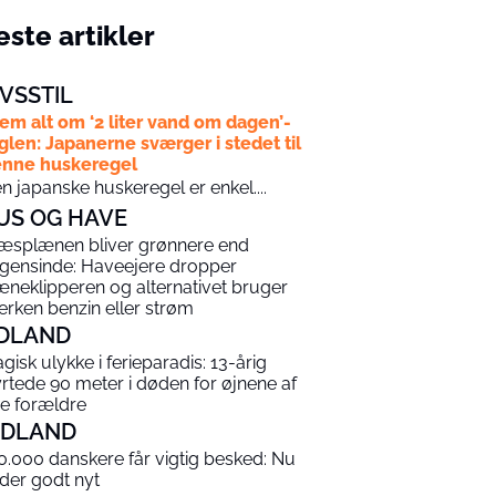
ste artikler
IVSSTIL
em alt om ‘2 liter vand om dagen’-
glen: Japanerne sværger i stedet til
nne huskeregel
n japanske huskeregel er enkel....
US OG HAVE
æsplænen bliver grønnere end
gensinde: Haveejere dropper
æneklipperen og alternativet bruger
erken benzin eller strøm
DLAND
agisk ulykke i ferieparadis: 13-årig
yrtede 90 meter i døden for øjnene af
ne forældre
NDLAND
0.000 danskere får vigtig besked: Nu
 der godt nyt