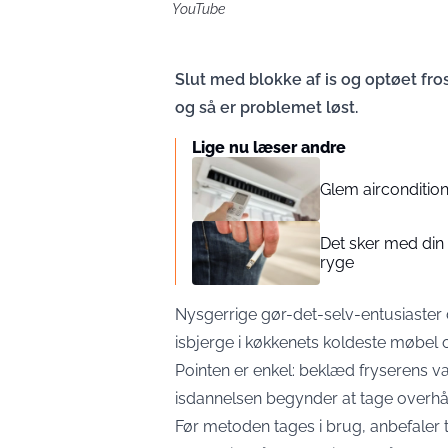
YouTube
Slut med blokke af is og optøet frost
og så er problemet løst.
Lige nu læser andre
Glem aircondition
Det sker med din 
ryge
Nysgerrige gør-det-selv-entusiaster d
isbjerge i køkkenets koldeste møbel og
Pointen er enkel: beklæd fryserens v
isdannelsen begynder at tage overhå
Før metoden tages i brug, anbefaler t