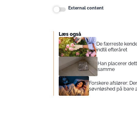
External content
Læs også
De færreste kender
indtil efteråret
Han placerer dett
samme
Forskere afslører: D
søvnløshed på bare 2