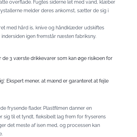
glatte overflade. Fugtes siderne let med vand, klæber
ystallerne melder deres ankomst, sætter de sig i
æret med hård is, knive og håndklæder udskiftes
r indersiden igen fremstår næsten fabriksny.
 de 3 værste drikkevarer som kan øge risikoen for
tig’: Ekspert mener, at mænd er garanteret at fejle
 de frysende flader. Plastfilmen danner en
 sig til et tyndt, fleksibelt lag frem for fryserens
ølger det meste af isen med, og processen kan
e.