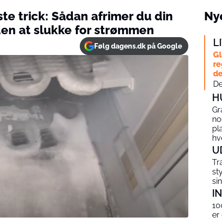
e trick: Sådan afrimer du din
Nye
den at slukke for strømmen
L
Følg dagens.dk på Google
Gl
re
de
De
H
Gr
no
pl
hv
U
Tr
st
si
I
10
er