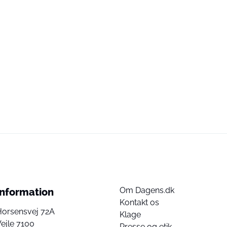
Om Dagens.dk
Information
Kontakt os
Horsensvej 72A
Klage
ejle 7100
Presse og etik