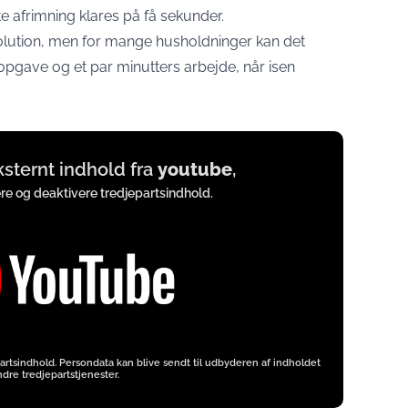
e afrimning klares på få sekunder.
volution, men for mange husholdninger kan det
pgave og et par minutters arbejde, når isen
eksternt indhold fra
youtube
,
ere og deaktivere tredjepartsindhold.
artsindhold. Persondata kan blive sendt til udbyderen af indholdet
dre tredjepartstjenester.