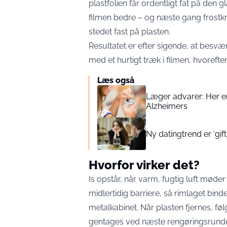
plastfolien får ordentligt fat på den 
filmen bedre – og næste gang frostkr
stedet fast på plasten.
Resultatet er efter sigende, at besv
med et hurtigt træk i filmen, hvorefte
Læs også
Læger advarer: Her er
Alzheimers
Ny datingtrend er ‘gif
Hvorfor virker det?
Is opstår, når varm, fugtig luft møder
midlertidig barriere, så rimlaget binder
metalkabinet. Når plasten fjernes, f
gentages ved næste rengøringsrund