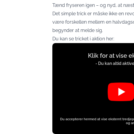
Tænd fryseren igen – og nyd, at næst
Det simple trick er måske ikke en re
være forskellen mellem en halvdagso
begynder at melde sig.
Du kan se tricket i aktion her:
Display
Klik for at vise 
content
from
- Du kan altid aktiv
www.youtube.com
Du accepterer hermed at vise eksternt tredjep
og an