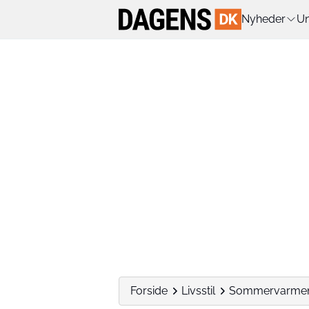
Nyheder
Un
Forside
Livsstil
Sommervarmens v