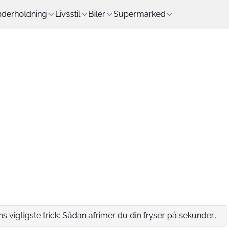
derholdning
Livsstil
Biler
Supermarked
igtigste trick: Sådan afrimer du din fryser på sekunder...