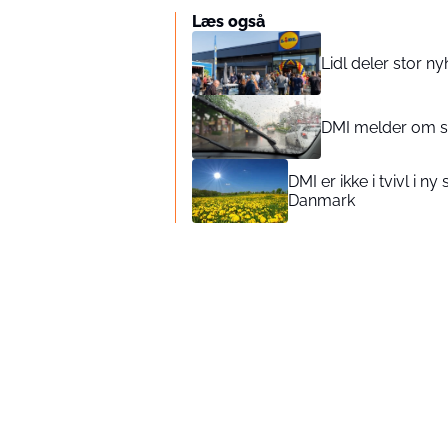
Læs også
Lidl deler stor ny
DMI melder om st
DMI er ikke i tvivl i
Danmark