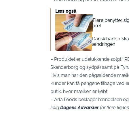
Læs også
Flere benytter si
året
Dansk bank afskaf
ændringen
– Produktet er udelukkende solgt i RE
Skanderborg og sydpå) samt på Fyn,
Hvis man har den pågældende mælk st
Kunder kan få pengene tilbage ved en
butik, hvor mælken er købt.
– Arla Foods beklager hændelsen og
Følg
Dagens Advarsler
for flere lignen