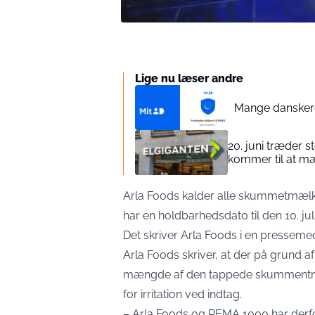
Lige nu læser andre
Mange danskere
20. juni træder s
kommer til at mæ
Arla Foods kalder alle skummetmælk p
har en holdbarhedsdato til den 10. jul
Det skriver Arla Foods i en
pressemed
Arla Foods skriver, at der på grund af 
mængde af den tappede skummentmæ
for irritation ved indtag.
– Arla Foods og REMA 1000 har derfor