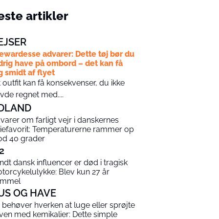
ste artikler
EJSER
ewardesse advarer: Dette tøj bør du
drig have på ombord – det kan få
g smidt af flyet
t outfit kan få konsekvenser, du ikke
vde regnet med....
DLAND
varer om farligt vejr i danskernes
riefavorit: Temperaturerne rammer op
d 40 grader
2
ndt dansk influencer er død i tragisk
torcykelulykke: Blev kun 27 år
ammel
US OG HAVE
 behøver hverken at luge eller sprøjte
ven med kemikalier: Dette simple