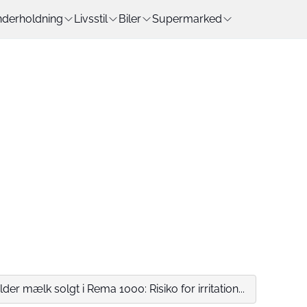
derholdning
Livsstil
Biler
Supermarked
lder mælk solgt i Rema 1000: Risiko for irritation...