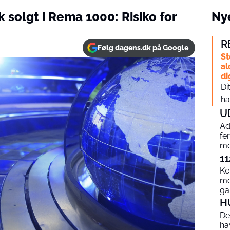
 solgt i Rema 1000: Risiko for
Nye
R
Følg dagens.dk på Google
St
al
di
Di
ha
U
Ad
fe
mo
11
Ke
mo
g
H
De
ha