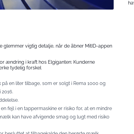
ha
 glemmer vigtig detalje, når de åbner MitID-appen
tor ændring i kraft hos Elgiganten: Kunderne
rke tydelig forskel
å en liter tilbage, som er solgt i Rema 1000 og
i 2016.
delelse
.
en fejl i en tappermaskine er risiko for, at en mindre
lk kan have afvigende smag og lugt med risiko
 besluttet at tilbagekalde den berørte mælk.