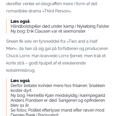
derefter venter en biograffilm mere i form af det
romantiske drama »Third Person«.
Læs også
Håndboldspiller død under kamp i Nykøbing Falster
Ny bog: Erik Clausen var et sexmonster
Sheen fik selv en fyreseddel fra »Two and a Half
Men«, da han så sig gal på forfatteren og produceren
Chuck Lorre. Han krævede Lorre fjernet, men trak et
korte strå – godt hjulpet af et eskalerende
kokainmisbrug.
Læs også
Derfor betaler kvinder mere hos frisøren: Snakken
koster dyrt
Ny bog: Henriette Kjær medskyldig i kæmpegæld
Anders Frandsen er død: Sangeren og opfinderen
blev 51 år
Se fotos: Politiet efterlyser mand efter røveri mod
Danske Bank i Bagsværd