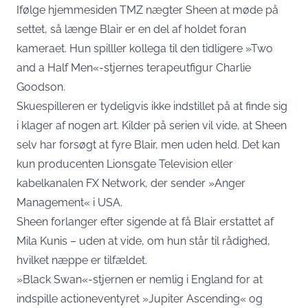
Ifølge hjemmesiden TMZ nægter Sheen at møde på
settet, så længe Blair er en del af holdet foran
kameraet. Hun spilller kollega til den tidligere »Two
and a Half Men«-stjernes terapeutfigur Charlie
Goodson.
Skuespilleren er tydeligvis ikke indstillet på at finde sig
i klager af nogen art. Kilder på serien vil vide, at Sheen
selv har forsøgt at fyre Blair, men uden held. Det kan
kun producenten Lionsgate Television eller
kabelkanalen FX Network, der sender »Anger
Management« i USA.
Sheen forlanger efter sigende at få Blair erstattet af
Mila Kunis – uden at vide, om hun står til rådighed,
hvilket næppe er tilfældet.
»Black Swan«-stjernen er nemlig i England for at
indspille actioneventyret »Jupiter Ascending« og