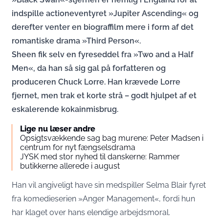
indspille actioneventyret »Jupiter Ascending« og
derefter venter en biograffilm mere i form af det
romantiske drama »Third Person«.
Sheen fik selv en fyreseddel fra »Two and a Half
Men«, da han så sig gal på forfatteren og
produceren Chuck Lorre. Han krævede Lorre
fjernet, men trak et korte strå – godt hjulpet af et
eskalerende kokainmisbrug.
Lige nu læser andre
Opsigtsvækkende sag bag murene: Peter Madsen i
centrum for nyt fængselsdrama
JYSK med stor nyhed til danskerne: Rammer
butikkerne allerede i august
Han vil angiveligt have sin medspiller Selma Blair fyret
fra komedieserien »Anger Management«, fordi hun
har klaget over hans elendige arbejdsmoral.