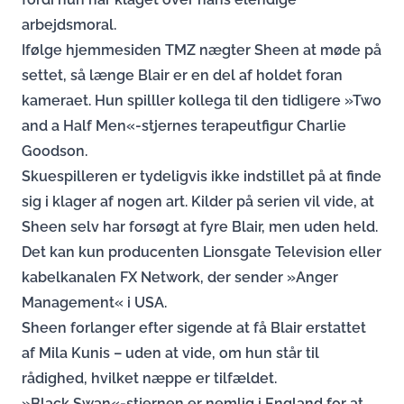
arbejdsmoral.
Ifølge hjemmesiden TMZ nægter Sheen at møde på
settet, så længe Blair er en del af holdet foran
kameraet. Hun spilller kollega til den tidligere »Two
and a Half Men«-stjernes terapeutfigur Charlie
Goodson.
Skuespilleren er tydeligvis ikke indstillet på at finde
sig i klager af nogen art. Kilder på serien vil vide, at
Sheen selv har forsøgt at fyre Blair, men uden held.
Det kan kun producenten Lionsgate Television eller
kabelkanalen FX Network, der sender »Anger
Management« i USA.
Sheen forlanger efter sigende at få Blair erstattet
af Mila Kunis – uden at vide, om hun står til
rådighed, hvilket næppe er tilfældet.
»Black Swan«-stjernen er nemlig i England for at