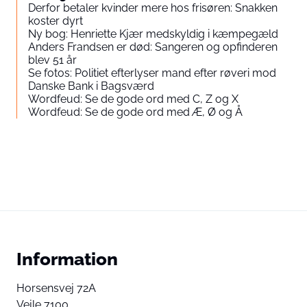
Derfor betaler kvinder mere hos frisøren: Snakken
koster dyrt
Ny bog: Henriette Kjær medskyldig i kæmpegæld
Anders Frandsen er død: Sangeren og opfinderen
blev 51 år
Se fotos: Politiet efterlyser mand efter røveri mod
Danske Bank i Bagsværd
Wordfeud: Se de gode ord med C, Z og X
Wordfeud: Se de gode ord med Æ, Ø og Å
Information
Horsensvej 72A
Vejle 7100