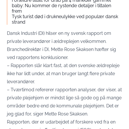
Forældre tiltalt for drab på 4 måneder gammel
baby: Nu kommer de rystende detaljer i tiltalen
frem
Tysk turist død i drukneulykke ved populær dansk
strand
Dansk Industri (DI) hilser en ny svensk rapport om
private leverandører i ældreplejen velkommen.
Branchedirektør i DI, Mette Rose Skaksen hæfter sig
ved rapportens konklusioner.
– Rapporten slår klart fast, at den svenske ældrepleje
ikke har lidt under, at man bruger langt flere private
leverandører.
– Tværtimod refererer rapporten analyser, der viser, at
private plejehjem er mindst lige så gode og på mange
områder bedre end de kommunale plejehjem. Det er
jeg glad for, siger Mette Rose Skaksen.
Rapporten, der er udarbejdet af forskere ved fra en