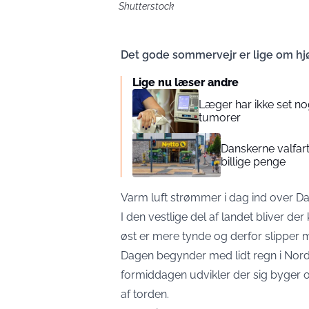
Shutterstock
Det gode sommervejr er lige om hjø
Lige nu læser andre
Læger har ikke set no
tumorer
Danskerne valfarte
billige penge
Varm luft strømmer i dag ind over D
I den vestlige del af landet bliver 
øst er mere tynde og derfor slipper 
Dagen begynder med lidt regn i Nordjy
formiddagen udvikler der sig byger 
af torden.