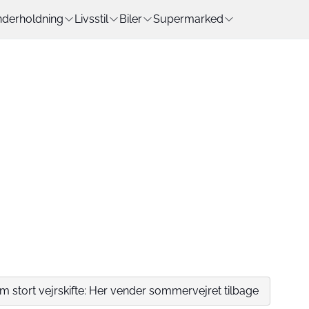
derholdning
Livsstil
Biler
Supermarked
 stort vejrskifte: Her vender sommervejret tilbage