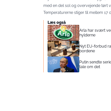
med en del sol og overvejende tørt ve
Temperaturerne stiger til mellem 17 o
Læs også
Arla har svært ve
hylderne
Nyt EU-forbud ram
bordene
Putin sendte seri
tale om det