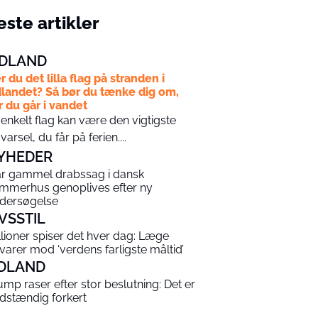
ste artikler
DLAND
r du det lilla flag på stranden i
landet? Så bør du tænke dig om,
r du går i vandet
 enkelt flag kan være den vigtigste
varsel, du får på ferien....
YHEDER
år gammel drabssag i dansk
mmerhus genoplives efter ny
dersøgelse
IVSSTIL
llioner spiser det hver dag: Læge
varer mod ‘verdens farligste måltid’
DLAND
ump raser efter stor beslutning: Det er
ldstændig forkert