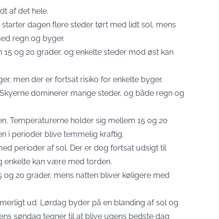
t af det hele.
t starter dagen flere steder tørt med lidt sol, mens
med regn og byger.
 15 og 20 grader, og enkelte steder mod øst kan
, men der er fortsat risiko for enkelte byger.
r. Skyerne dominerer mange steder, og både regn og
den. Temperaturerne holder sig mellem 15 og 20
n i perioder blive temmelig kraftig.
d perioder af sol. Der er dog fortsat udsigt til
 og enkelte kan være med torden.
 og 20 grader, mens natten bliver køligere med
merligt ud. Lørdag byder på en blanding af sol og
mens søndag tegner til at blive ugens bedste dag