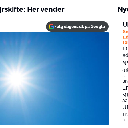
rskifte: Her vender
Nye
U
Følg dagens.dk på Google
Se
ud
fø
Et
ad
N
9 
so
un
L
Mi
ad
U
Tr
fu