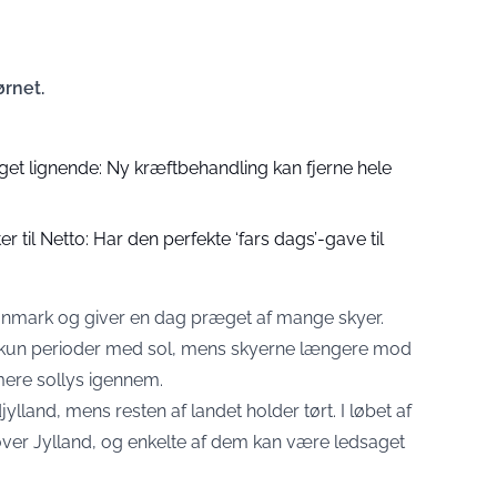
rnet.
get lignende: Ny kræftbehandling kan fjerne hele
r til Netto: Har den perfekte ‘fars dags’-gave til
anmark og giver en dag præget af mange skyer.
der kun perioder med sol, mens skyerne længere mod
mere sollys igennem.
lland, mens resten af landet holder tørt. I løbet af
over Jylland, og enkelte af dem kan være ledsaget