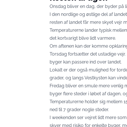
Onsdag bliver en dag, der byder på lid
I den nordlige og østlige del af lande
resten af landet får mere skyet vejr 
Temperaturerne lander typisk mellem
det kortvarigt blive lidt varmere.
Om aftenen kan der komme opklaringer
Torsdag fortsætter det ustadige vej
byger kan passere ind over landet.
Lokalt er der også mulighed for tor
grader, og langs Vestkysten kan vinde
Fredag bliver en smule mere venlig me
byger flere steder i løbet af dagen,
Temperaturerne holder sig mellem 15
ned til 7 grader nogle steder.
I weekenden ser vejret lidt mere som
skyer med risiko for enkelte byger, 