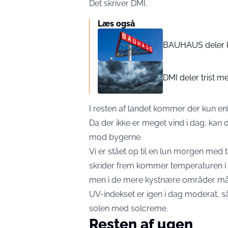
Det skriver DMI.
Læs også
BAUHAUS deler kæ
DMI deler trist m
I resten af landet kommer der kun enk
Da der ikke er meget vind i dag, kan
mod bygerne.
Vi er stået op til en lun morgen me
skrider frem kommer temperaturen i 
men i de mere kystnære områder må 
UV-indekset er igen i dag moderat, s
solen med solcreme.
Resten af ugen