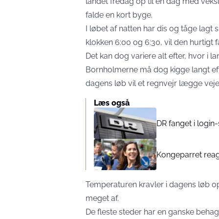
landet fredag op til en dag med veksl
falde en kort byge.
I løbet af natten har dis og tåge lagt
klokken 6:00 og 6:30, vil den hurtigt få
Det kan dog variere alt efter, hvor i 
Bornholmerne må dog kigge langt efter
dagens løb vil et regnvejr lægge veje
Læs også
DR fanget i login-
Kongeparret reage
Temperaturen kravler i dagens løb op
meget af.
De fleste steder har en ganske beha