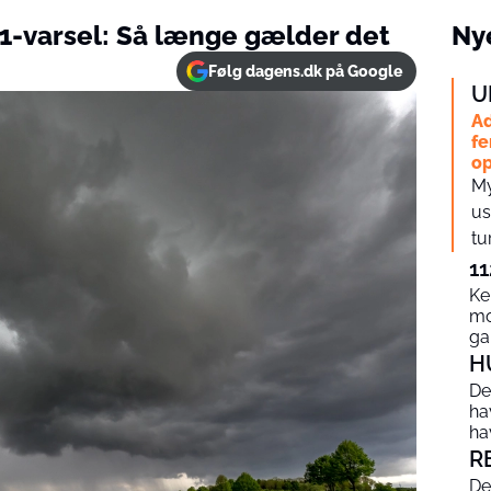
1-varsel: Så længe gælder det
Nye
Følg dagens.dk på Google
U
Ad
fe
op
My
us
tur
11
Ke
mo
g
H
De
ha
ha
R
De