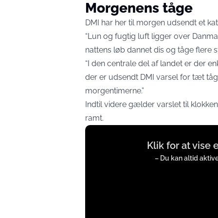
Morgenens tåge
DMI har her til morgen udsendt et ka
“Lun og fugtig luft ligger over Danma
nattens løb dannet dis og tåge flere s
“I den centrale del af landet er der e
der er udsendt DMI varsel for tæt tåge
morgentimerne.”
Indtil videre gælder varslet til klokk
ramt.
Display
Klik for at vise
content
from
– Du kan altid aktiv
twitter.com