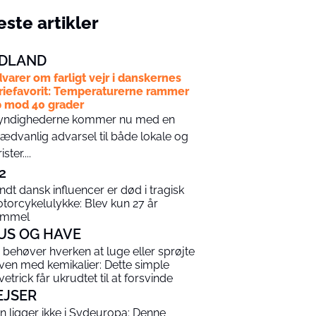
ste artikler
DLAND
varer om farligt vejr i danskernes
riefavorit: Temperaturerne rammer
 mod 40 grader
ndighederne kommer nu med en
ædvanlig advarsel til både lokale og
ister....
2
ndt dansk influencer er død i tragisk
torcykelulykke: Blev kun 27 år
ammel
US OG HAVE
 behøver hverken at luge eller sprøjte
ven med kemikalier: Dette simple
vetrick får ukrudtet til at forsvinde
EJSER
n ligger ikke i Sydeuropa: Denne