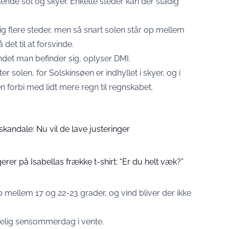
ende sol og skyer. Enkelte steder kan der stadig
 sig flere steder, men så snart solen står op mellem
 det til at forsvinde.
landet man befinder sig, oplyser
DMI
.
 solen, for Solskinsøen er indhyllet i skyer, og i
n forbi med lidt mere regn til regnskabet.
skandale: Nu vil de lave justeringer
rer på Isabellas frække t-shirt: “Er du helt væk?”
 mellem 17 og 22-23 grader, og vind bliver der ikke
gelig sensommerdag i vente.