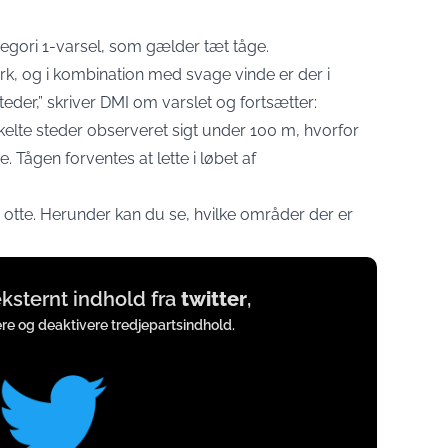
tegori 1-varsel, som gælder tæt tåge.
rk, og i kombination med svage vinde er der i
teder,” skriver DMI om varslet og fortsætter:
nkelte steder observeret sigt under 100 m, hvorfor
. Tågen forventes at lette i løbet af
en otte. Herunder kan du se, hvilke områder der er
 eksternt indhold fra
twitter
,
ere og deaktivere tredjepartsindhold.