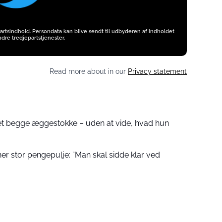
artsindhold. Persondata kan blive sendt til udbyderen af indholdet
dre tredjepartstjenester.
Read more about in our
Privacy statement
net begge æggestokke – uden at vide, hvad hun
er stor pengepulje: ”Man skal sidde klar ved