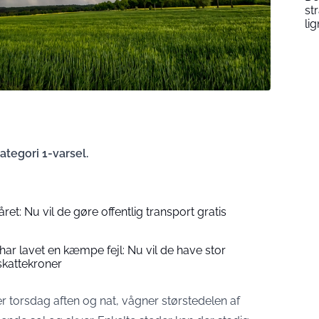
st
li
ategori 1-varsel.
ret: Nu vil de gøre offentlig transport gratis
ar lavet en kæmpe fejl: Nu vil de have stor
skattekroner
r torsdag aften og nat, vågner størstedelen af