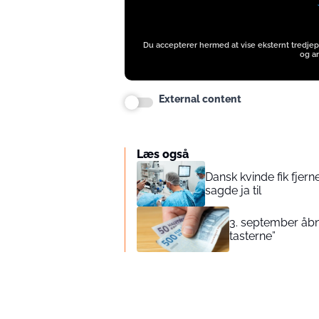
Du accepterer hermed at vise eksternt tredjep
og an
External content
Læs også
Dansk kvinde fik fjer
sagde ja til
3. september åbn
tasterne”