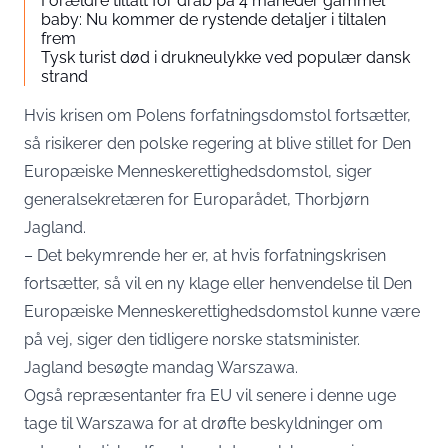
Forældre tiltalt for drab på 4 måneder gammel
baby: Nu kommer de rystende detaljer i tiltalen
frem
Tysk turist død i drukneulykke ved populær dansk
strand
Hvis krisen om Polens forfatningsdomstol fortsætter,
så risikerer den polske regering at blive stillet for Den
Europæiske Menneskerettighedsdomstol, siger
generalsekretæren for Europarådet, Thorbjørn
Jagland.
– Det bekymrende her er, at hvis forfatningskrisen
fortsætter, så vil en ny klage eller henvendelse til Den
Europæiske Menneskerettighedsdomstol kunne være
på vej, siger den tidligere norske statsminister.
Jagland besøgte mandag Warszawa.
Også repræsentanter fra EU vil senere i denne uge
tage til Warszawa for at drøfte beskyldninger om