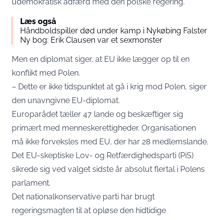
udemokratisk adfærd med den polske regering.
Læs også
Håndboldspiller død under kamp i Nykøbing Falster
Ny bog: Erik Clausen var et sexmonster
Men en diplomat siger, at EU ikke lægger op til en
konflikt med Polen.
– Dette er ikke tidspunktet at gå i krig mod Polen, siger
den unavngivne EU-diplomat.
Europarådet tæller 47 lande og beskæftiger sig
primært med menneskerettigheder. Organisationen
må ikke forveksles med EU, der har 28 medlemslande.
Det EU-skeptiske Lov- og Retfærdighedsparti (PiS)
sikrede sig ved valget sidste år absolut flertal i Polens
parlament.
Det nationalkonservative parti har brugt
regeringsmagten til at opløse den hidtidige