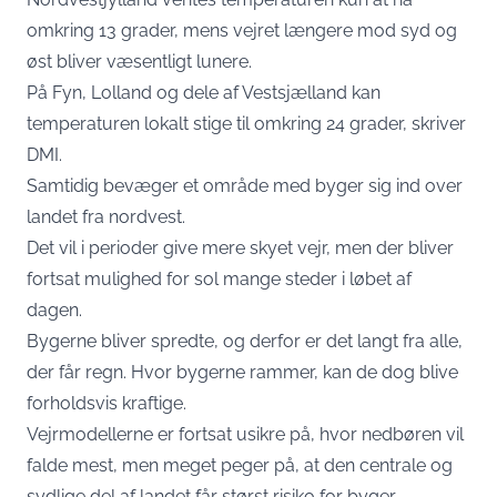
omkring 13 grader, mens vejret længere mod syd og
øst bliver væsentligt lunere.
På Fyn, Lolland og dele af Vestsjælland kan
temperaturen lokalt stige til omkring 24 grader, skriver
DMI.
Samtidig bevæger et område med byger sig ind over
landet fra nordvest.
Det vil i perioder give mere skyet vejr, men der bliver
fortsat mulighed for sol mange steder i løbet af
dagen.
Bygerne bliver spredte, og derfor er det langt fra alle,
der får regn. Hvor bygerne rammer, kan de dog blive
forholdsvis kraftige.
Vejrmodellerne er fortsat usikre på, hvor nedbøren vil
falde mest, men meget peger på, at den centrale og
sydlige del af landet får størst risiko for byger.