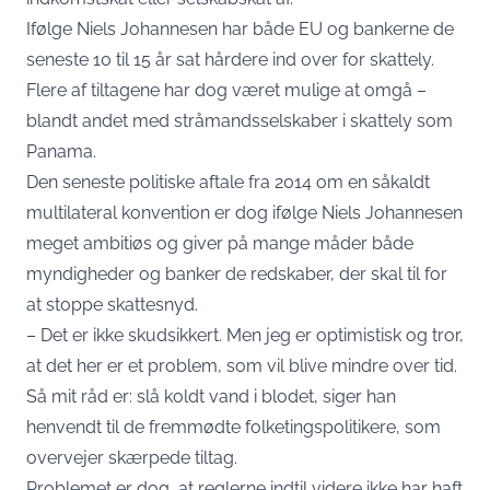
Ifølge Niels Johannesen har både EU og bankerne de
seneste 10 til 15 år sat hårdere ind over for skattely.
Flere af tiltagene har dog været mulige at omgå –
blandt andet med stråmandsselskaber i skattely som
Panama.
Den seneste politiske aftale fra 2014 om en såkaldt
multilateral konvention er dog ifølge Niels Johannesen
meget ambitiøs og giver på mange måder både
myndigheder og banker de redskaber, der skal til for
at stoppe skattesnyd.
– Det er ikke skudsikkert. Men jeg er optimistisk og tror,
at det her er et problem, som vil blive mindre over tid.
Så mit råd er: slå koldt vand i blodet, siger han
henvendt til de fremmødte folketingspolitikere, som
overvejer skærpede tiltag.
Problemet er dog, at reglerne indtil videre ikke har haft