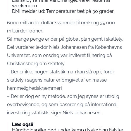
Dansk by ramt af vandmangel: Varer resten af
weekenden
DMI melder ud: Temperaturer tæt på 30 grader
6000 milliarder dollar svarende til omkring 39.000
milliarder kroner.
Så mange penge er der på global plan gemt i skattely.
Det vurderer lektor Niels Johannesen fra Københavns
Universitet, som onsdag var inviteret til høring på
Christiansborg om skattely.
– Der er ikke nogen statistik man kan slå op i, fordi
skattely i sagens natur er omgivet af en masse
hemmelighedskræmmeri.
– Der er dog en ny metode, som jeg synes er utrolig
overbevisende, og som baserer sig på international
investeringsstatistik, siger Niels Johannesen.
Læs også
Håndboldspiller død under kamp i Nykøbing Falster