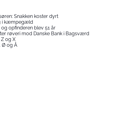
isøren: Snakken koster dyrt
ig i kæmpegæld
og opfinderen blev 51 år
 efter røveri mod Danske Bank i Bagsværd
 Z og X
 Ø og Å