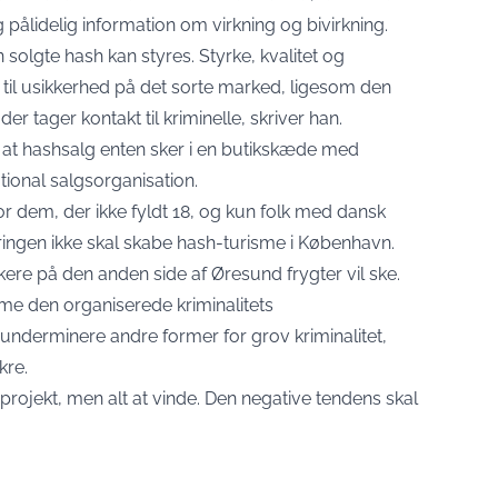
 pålidelig information om virkning og bivirkning.
 solgte hash kan styres. Styrke, kvalitet og
e til usikkerhed på det sorte marked, ligesom den
der tager kontakt til kriminelle, skriver han.
at hashsalg enten sker i en butikskæde med
tional salgsorganisation.
or dem, der ikke fyldt 18, og kun folk med dansk
eringen ikke skal skabe hash-turisme i København.
ikere på den anden side af Øresund frygter vil ske.
mme den organiserede kriminalitets
 underminere andre former for grov kriminalitet,
kre.
gsprojekt, men alt at vinde. Den negative tendens skal