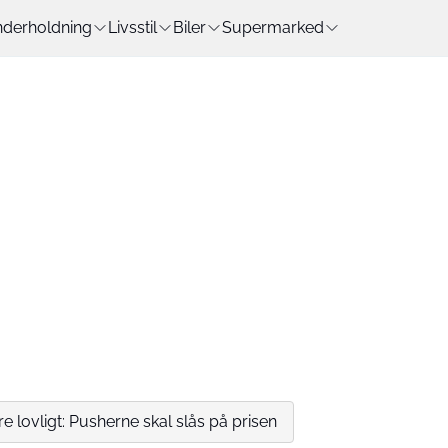
derholdning
Livsstil
Biler
Supermarked
e lovligt: Pusherne skal slås på prisen