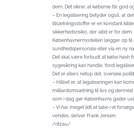
dem. Det sikrer, at køberne får god og
– En legalisering betyder også, at den
tilsætningsstoffer er en konstant kild
sikkerhedsrisiko, der altid er for dem, 
Københavnermodellen lægger op til, 
sundhedspersonale eller via en ny na
Det skal være forbudt at købe hash f
sygesikring kan handle, fordi legalis
Det er ellers netop det, svenske polit
– Håbet er, at legaliseringen kan ko
milliardomsætning til livs og dermed
som i dag gør Københavns gader usi
– Vi har meget lidt at tabe i et forsø
vendes, skriver Frank Jensen.
/ritzau/