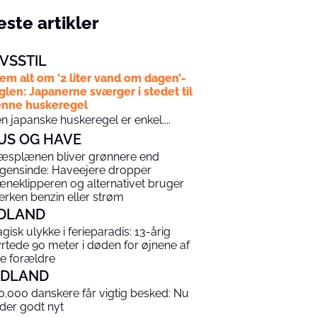
ste artikler
IVSSTIL
em alt om ‘2 liter vand om dagen’-
glen: Japanerne sværger i stedet til
nne huskeregel
n japanske huskeregel er enkel....
US OG HAVE
æsplænen bliver grønnere end
gensinde: Haveejere dropper
æneklipperen og alternativet bruger
erken benzin eller strøm
DLAND
agisk ulykke i ferieparadis: 13-årig
yrtede 90 meter i døden for øjnene af
ne forældre
NDLAND
0.000 danskere får vigtig besked: Nu
 der godt nyt