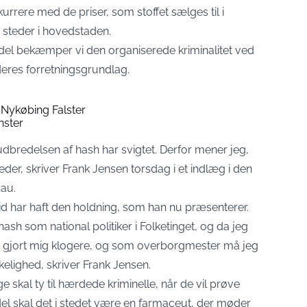
kurrere med de priser, som stoffet sælges til i
 steder i hovedstaden.
l bekæmper vi den organiserede kriminalitet ved
deres forretningsgrundlag.
 Nykøbing Falster
nster
 udbredelsen af hash har svigtet. Derfor mener jeg,
heder, skriver Frank Jensen torsdag i et indlæg i den
zau.
tid har haft den holdning, som han nu præsenterer.
hash som national politiker i Folketinget, og da jeg
har gjort mig klogere, og som overborgmester må jeg
elighed, skriver Frank Jensen.
skal ty til hærdede kriminelle, når de vil prøve
del skal det i stedet være en farmaceut, der møder