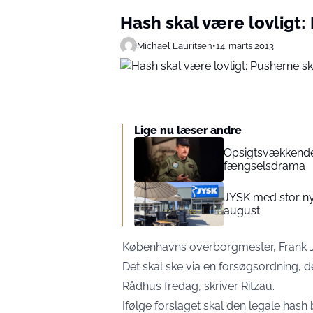
Hash skal være lovligt:
Michael Lauritsen
•
14. marts 2013
Lige nu læser andre
Opsigtsvækkende 
fængselsdrama
JYSK med stor ny
august
Københavns overborgmester, Frank Jens
Det skal ske via en forsøgsordning,
Rådhus fredag, skriver Ritzau.
Ifølge forslaget skal den legale has