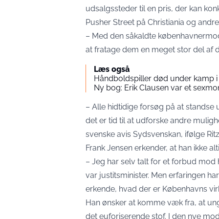
udsalgssteder til en pris, der kan kon
Pusher Street på Christiania og andre
– Med den såkaldte københavnermode
at fratage dem en meget stor del af 
Læs også
Håndboldspiller død under kamp i
Ny bog: Erik Clausen var et sexmo
– Alle hidtidige forsøg på at standse
det er tid til at udforske andre mulig
svenske avis Sydsvenskan, ifølge Rit
Frank Jensen erkender, at han ikke al
– Jeg har selv talt for et forbud mod 
var justitsminister. Men erfaringen 
erkende, hvad der er Københavns virk
Han ønsker at komme væk fra, at unge 
det euforiserende stof. I den nye mo