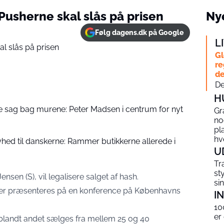
 Pusherne skal slås på prisen
Nye
Følg dagens.dk på Google
L
Gl
re
de
De
H
sag bag murene: Peter Madsen i centrum for nyt
Gr
no
pl
hv
hed til danskerne: Rammer butikkerne allerede i
U
Tr
st
en (S), vil legalisere salget af hash.
si
 der præsenteres på en konference på Københavns
I
10
er
h blandt andet sælges fra mellem 25 og 40