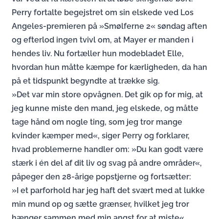
Perry fortalte begejstret om sin elskede ved Los
Angeles-premieren på »Smølferne 2« søndag aften
og efterlod ingen tvivl om, at Mayer er manden i
hendes liv. Nu fortæller hun modebladet Elle,
hvordan hun måtte kæmpe for kærligheden, da han
på et tidspunkt begyndte at trække sig.
»Det var min store opvågnen. Det gik op for mig, at
jeg kunne miste den mand, jeg elskede, og måtte
tage hånd om nogle ting, som jeg tror mange
kvinder kæmper med«, siger Perry og forklarer,
hvad problemerne handler om: »Du kan godt være
stærk i én del af dit liv og svag på andre områder«,
påpeger den 28-årige popstjerne og fortsætter:
»I et parforhold har jeg haft det svært med at lukke
min mund op og sætte grænser, hvilket jeg tror
hænger sammen med min angst for at miste«.