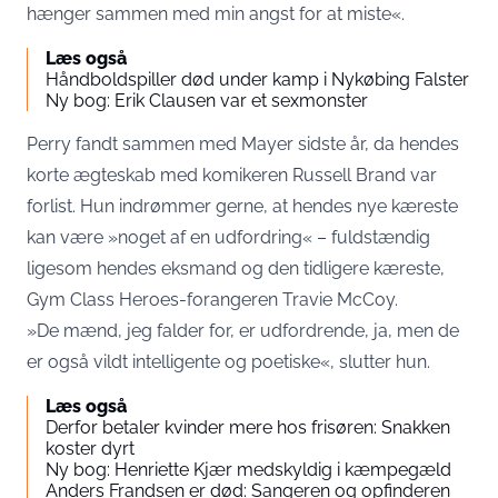
hænger sammen med min angst for at miste«.
Læs også
Håndboldspiller død under kamp i Nykøbing Falster
Ny bog: Erik Clausen var et sexmonster
Perry fandt sammen med Mayer sidste år, da hendes
korte ægteskab med komikeren Russell Brand var
forlist. Hun indrømmer gerne, at hendes nye kæreste
kan være »noget af en udfordring« – fuldstændig
ligesom hendes eksmand og den tidligere kæreste,
Gym Class Heroes-forangeren Travie McCoy.
»De mænd, jeg falder for, er udfordrende, ja, men de
er også vildt intelligente og poetiske«, slutter hun.
Læs også
Derfor betaler kvinder mere hos frisøren: Snakken
koster dyrt
Ny bog: Henriette Kjær medskyldig i kæmpegæld
Anders Frandsen er død: Sangeren og opfinderen