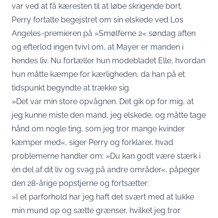
var ved at få kæresten til at løbe skrigende bort.
Perry fortalte begejstret om sin elskede ved Los
Angeles-premieren på »Smølferne 2« søndag aften
og efterlod ingen tvivl om, at Mayer er manden i
hendes liv. Nu fortæller hun modebladet Elle, hvordan
hun måtte kæmpe for kærligheden, da han på et
tidspunkt begyndte at trække sig.
»Det var min store opvågnen. Det gik op for mig, at
jeg kunne miste den mand, jeg elskede, og måtte tage
hånd om nogle ting, som jeg tror mange kvinder
kæmper med«, siger Perry og forklarer, hvad
problemerne handler om: »Du kan godt være stærk i
én del af dit liv og svag på andre områder«, påpeger
den 28-årige popstjerne og fortsætter:
»I et parforhold har jeg haft det svært med at lukke
min mund op og sætte grænser, hvilket jeg tror