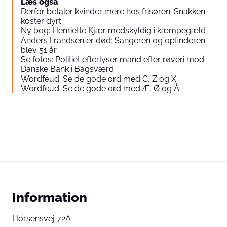
Læs også
Derfor betaler kvinder mere hos frisøren: Snakken
koster dyrt
Ny bog: Henriette Kjær medskyldig i kæmpegæld
Anders Frandsen er død: Sangeren og opfinderen
blev 51 år
Se fotos: Politiet efterlyser mand efter røveri mod
Danske Bank i Bagsværd
Wordfeud: Se de gode ord med C, Z og X
Wordfeud: Se de gode ord med Æ, Ø og Å
Information
Horsensvej 72A