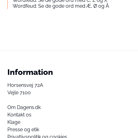
Wordfeud: Se de gode ord med C, Z og X
Wordfeud: Se de gode ord med Æ, Ø og Å
Information
Horsensvej 72A
Vejle 7100
Om Dagens.dk
Kontakt os
Klage
Presse og etik
Privatlivspolitik og cookies