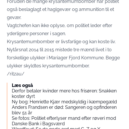
Foruden de mange krysantemumbomber har politiet
også beslaglagt et haglgevær og ammunition til et
gevær.
Vagtchefen kan ikke oplyse, om politiet leder efter
yderligere personer i sagen.
Krysantemumbomber er livsfarlige og kan koste liv.
Nytårsnat 2014 til 2015 mistede tre mænd livet i to
forskellige ulykker i Mariager Fjord Kommune. Begge
ulykker skyldtes krysantemumbomber.
/ritzau/
Læs også
Derfor betaler kvinder mere hos frisøren: Snakken
koster dyrt
Ny bog: Henriette Kjær medskyldig i kæmpegæld
Anders Frandsen er død: Sangeren og opfinderen
blev 51 år
Se fotos: Politiet efterlyser mand efter røveri mod
Danske Bank i Bagsværd