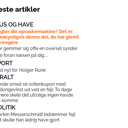
ste artikler
US OG HAVE
gter din opvaskemaskine? Det er
ndsynligvis denne del, du har glemt
 rengøre
r gemmer sig ofte en overset synder
ge foran næsen på dig....
PORT
ist nyt for Holger Rune
IRALT
inde smed sin lotterikupon med
lliongevinst ud ved en fejl: To dage
nere skete det utrolige ingen havde
t komme
OLITIK
rten Messerschmidt indrømmer fejl:
t skulle han aldrig have gjort