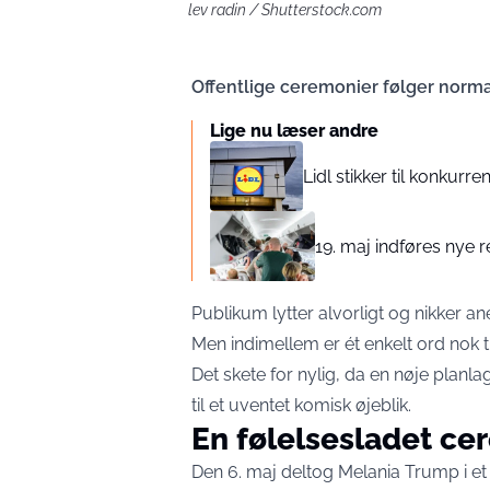
lev radin / Shutterstock.com
Offentlige ceremonier følger norma
Lige nu læser andre
Lidl stikker til konkurr
19. maj indføres nye r
Publikum lytter alvorligt og nikker a
Men indimellem er ét enkelt ord nok t
Det skete for nylig, da en nøje planlag
til et uventet komisk øjeblik.
En følelsesladet ce
Den 6. maj deltog Melania Trump i et