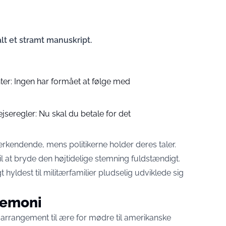
lt et stramt manuskript.
enter: Ingen har formået at følge med
ejseregler: Nu skal du betale for det
nerkendende, mens politikerne holder deres taler.
il at bryde den højtidelige stemning fuldstændigt.
t hyldest til militærfamilier pludselig udviklede sig
remoni
 arrangement til ære for mødre til amerikanske