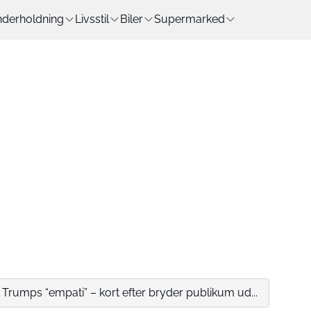
derholdning
Livsstil
Biler
Supermarked
 Trumps “empati” – kort efter bryder publikum ud...