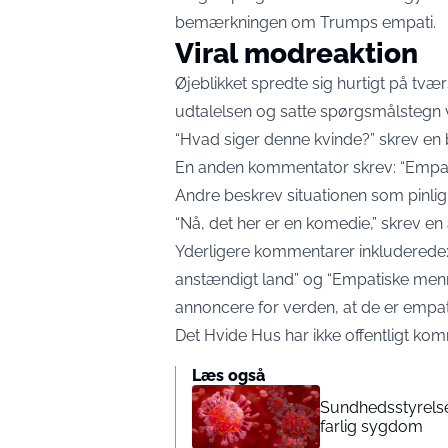
bemærkningen om Trumps empati.
Viral modreaktion
Øjeblikket spredte sig hurtigt på tvæ
udtalelsen og satte spørgsmålstegn 
“Hvad siger denne kvinde?” skrev en 
En anden kommentator skrev: “Empati
Andre beskrev situationen som pinlig 
“Nå, det her er en komedie,” skrev en
Yderligere kommentarer inkluderede: 
anstændigt land” og “Empatiske menne
annoncere for verden, at de er empat
Det Hvide Hus har ikke offentligt komm
Læs også
Sundhedsstyrelse
farlig sygdom