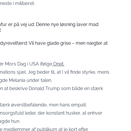
neste i militæret.
fur er på vej ud: Denne nye løsning laver mad
t
dyrevelfærd: Vil have glade grise – men nægter at
ør Mors Dag i USA ifølge
Onet.
ions sjæl. Jeg beder til, at I vil finde styrke, mens
agde Melania under talen.
en at beskrive Donald Trump som både en stærk
stærk øverstbefalende, men hans empati
msorgsfuld leder, der konstant husker, at enhver
sagde hun.
te medlemmer af publikum at le kort efter