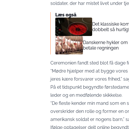
soldater, der har mistet livet under tje
Læs også
Det klassiske kom
dobbelt så hurtig
Danskerne hykler om 
betale regningen
Ceremonien fandt sted blot få dage f
“Mødre hjælper med at bygge vores nat
jeres kære forsvarer vores frihed,” s
På et tidspunkt begyndte førstedam
leder og en medfølende skikkelse.
“De fleste kender min mand som en 
overskrider den rolle og former en o
amerikansk soldat er nogens barn,” 
Ifølge optagelser delt online begynd