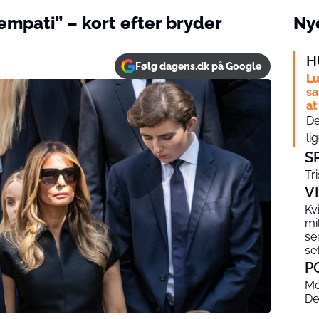
mpati” – kort efter bryder
Nye
H
Følg dagens.dk på Google
Lu
sa
at
De
li
S
Tr
V
Kv
mi
se
se
P
Mo
De