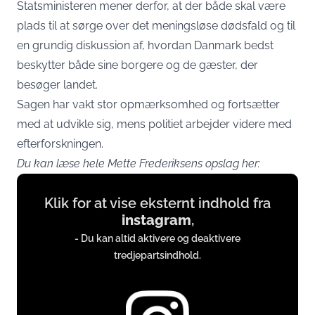
Statsministeren mener derfor, at der både skal være
plads til at sørge over det meningsløse dødsfald og til
en grundig diskussion af, hvordan Danmark bedst
beskytter både sine borgere og de gæster, der
besøger landet.
Sagen har vakt stor opmærksomhed og fortsætter
med at udvikle sig, mens politiet arbejder videre med
efterforskningen.
Du kan læse hele Mette Frederiksens opslag her:
Display
Klik for at vise eksternt indhold fra
content
instagram
,
from
- Du kan altid aktivere og deaktivere
www.instagram.com
tredjepartsindhold.