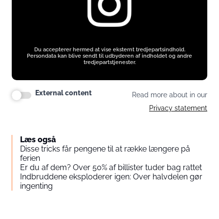
Du accepterer hermed at vise eksternt tredjepartsindhold.
Persondata kan blive sendt til udbyderen af indholdet og andre
tredjepartstjenester.
External content
Read more about in our
Privacy statement
Læs også
Disse tricks får pengene til at række længere på
ferien
Er du af dem? Over 50% af billister tuder bag rattet
Indbruddene eksploderer igen: Over halvdelen gør
ingenting