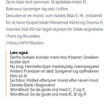
De to taler kort sammen, få øjeblikke inden El
Bakraoui sprænger sig selv i luften.
Desuden er en mand, som kaldes Bilal E. M., mistænkt
for at have hjulpet både Mohamed Abrini og Osama K.
Islamisk Stat (IS) har taget skylden for både angrebene
i Paris og Bruxelles.
/ritzau/AFP/Reuters
Læs også
Derfor betaler kvinder mere hos frisøren: Snakken
koster dyrt
Ny bog: Henriette Kjær medskyldig i kæmpegæld
Anders Frandsen er død: Sangeren og opfinderen
blev 51 år
Se fotos: Politiet efterlyser mand efter røveri mod
Danske Bank i Bagsværd
Wordfeud: Se de gode ord med C, Z og X
Wordfeud: Se de gode ord med Æ, Ø og Å