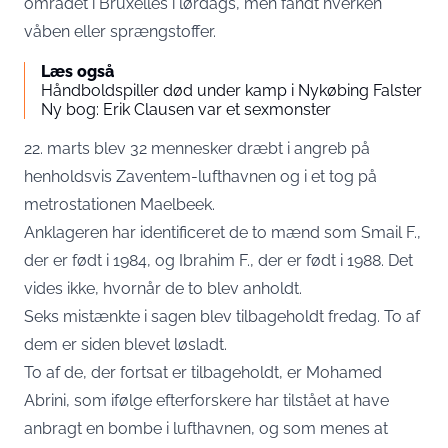
området i Bruxelles i lørdags, men fandt hverken
våben eller sprængstoffer.
Læs også
Håndboldspiller død under kamp i Nykøbing Falster
Ny bog: Erik Clausen var et sexmonster
22. marts blev 32 mennesker dræbt i angreb på
henholdsvis Zaventem-lufthavnen og i et tog på
metrostationen Maelbeek.
Anklageren har identificeret de to mænd som Smail F.,
der er født i 1984, og Ibrahim F., der er født i 1988. Det
vides ikke, hvornår de to blev anholdt.
Seks mistænkte i sagen blev tilbageholdt fredag. To af
dem er siden blevet løsladt.
To af de, der fortsat er tilbageholdt, er Mohamed
Abrini, som ifølge efterforskere har tilstået at have
anbragt en bombe i lufthavnen, og som menes at