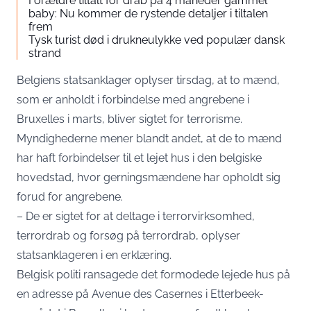
Forældre tiltalt for drab på 4 måneder gammel
baby: Nu kommer de rystende detaljer i tiltalen
frem
Tysk turist død i drukneulykke ved populær dansk
strand
Belgiens statsanklager oplyser tirsdag, at to mænd,
som er anholdt i forbindelse med angrebene i
Bruxelles i marts, bliver sigtet for terrorisme.
Myndighederne mener blandt andet, at de to mænd
har haft forbindelser til et lejet hus i den belgiske
hovedstad, hvor gerningsmændene har opholdt sig
forud for angrebene.
– De er sigtet for at deltage i terrorvirksomhed,
terrordrab og forsøg på terrordrab, oplyser
statsanklageren i en erklæring.
Belgisk politi ransagede det formodede lejede hus på
en adresse på Avenue des Casernes i Etterbeek-