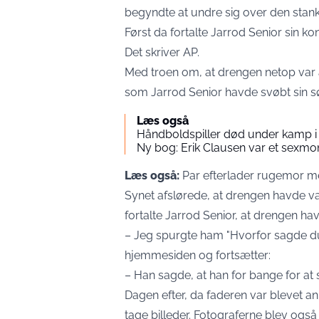
begyndte at undre sig over den stank,
Først da fortalte Jarrod Senior sin k
Det skriver
AP
.
Med troen om, at drengen netop var 
som Jarrod Senior havde svøbt sin s
Læs også
Håndboldspiller død under kamp i
Ny bog: Erik Clausen var et sexmo
Læs også:
Par efterlader rugemor 
Synet afslørede, at drengen havde væ
fortalte Jarrod Senior, at drengen ha
– Jeg spurgte ham "Hvorfor sagde du i
hjemmesiden og fortsætter:
– Han sagde, at han for bange for at 
Dagen efter, da faderen var blevet anho
tage
billeder
. Fotograferne blev også 