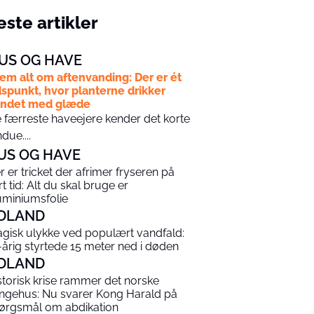
ste artikler
US OG HAVE
em alt om aftenvanding: Der er ét
dspunkt, hvor planterne drikker
andet med glæde
 færreste haveejere kender det korte
ndue....
US OG HAVE
r er tricket der afrimer fryseren på
rt tid: Alt du skal bruge er
uminiumsfolie
DLAND
agisk ulykke ved populært vandfald:
-årig styrtede 15 meter ned i døden
DLAND
storisk krise rammer det norske
ngehus: Nu svarer Kong Harald på
ørgsmål om abdikation