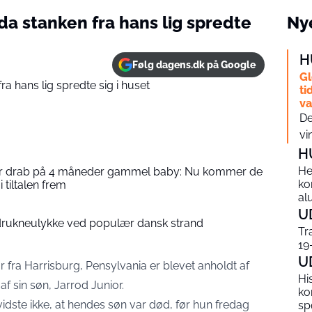
 da stanken fra hans lig spredte
Nye
H
Følg dagens.dk på Google
Gl
ti
v
De
vi
H
He
 for drab på 4 måneder gammel baby: Nu kommer de
ko
i tiltalen frem
al
U
i drukneulykke ved populær dansk strand
Tr
19
U
 fra Harrisburg, Pensylvania er blevet anholdt af
Hi
 af sin søn, Jarrod Junior.
ko
idste ikke, at hendes søn var død, før hun fredag
sp