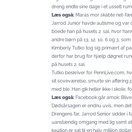
dreng endte sine dage i et usselt 
Læs også:
Maras mor skabte net-fæno
Jarrod Junior havde autisme og var 
boede han på husets 2. sal, hvor han
andre børn på 13, 12, 10, 6 og 3, som
Kimberly Tutko tog sig primært af par
derfor har brug for hjælp døgnet rund
på husets 2. sal.
Tutko beskriver for PennLive.com, h
sit soveværelse, smurte sin afføring
med ble. Han gik heller ikke i skole, f
Læs også:
Facebook går amok: Bliver
Dødsårsagen er endnu uvis, men det 
Drengens far, Jarrod Senior sidder i f
uanstændig omgang med lig samt at s
kaution er sat til en halv million dollar