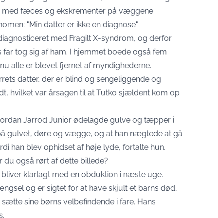
rum med fæces og ekskrementer på væggene.
men: "Min datter er ikke en diagnose"
diagnosticeret med Fragilt X-syndrom, og derfor
s far tog sig af ham. I hjemmet boede også fem
 nu alle er blevet fjernet af myndighederne.
rets datter, der er blind og sengeliggende og
t, hvilket var årsagen til at Tutko sjældent kom op
vordan Jarrod Junior ødelagde gulve og tæpper i
 på gulvet, døre og vægge, og at han nægtede at gå
ordi han blev ophidset af høje lyde, fortalte hun.
 du også rørt af dette billede?
bliver klarlagt med en obduktion i næste uge.
ængsel og er sigtet for at have skjult et barns død,
ætte sine børns velbefindende i fare. Hans
s.