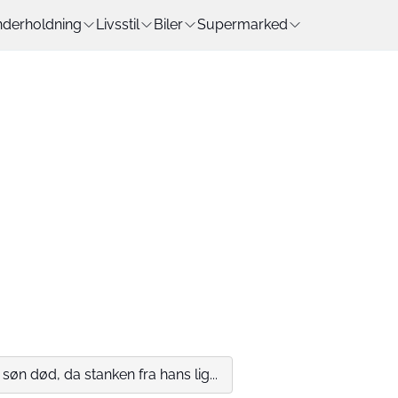
derholdning
Livsstil
Biler
Supermarked
 søn død, da stanken fra hans lig...