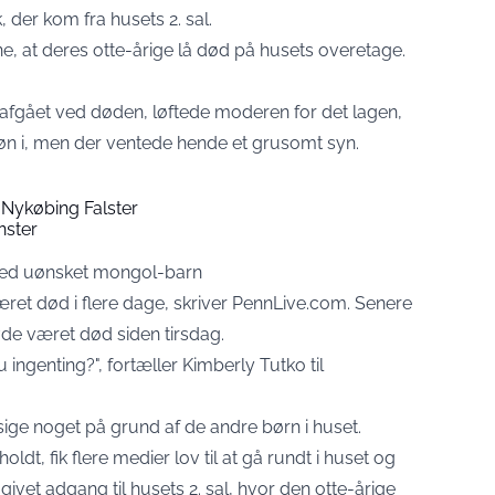
 der kom fra husets 2. sal.
one, at deres otte-årige lå død på husets overetage.
afgået ved døden, løftede moderen for det lagen,
øn i, men der ventede hende et grusomt syn.
 Nykøbing Falster
nster
med uønsket mongol-barn
ret død i flere dage, skriver
PennLive.com
. Senere
vde været død siden tirsdag.
ngenting?", fortæller Kimberly Tutko til
sige noget på grund af de andre børn i huset.
ldt, fik flere medier lov til at gå rundt i huset og
givet adgang til husets 2. sal, hvor den otte-årige