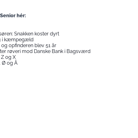
 Senior hér:
isøren: Snakken koster dyrt
ig i kæmpegæld
og opfinderen blev 51 år
 efter røveri mod Danske Bank i Bagsværd
 Z og X
 Ø og Å