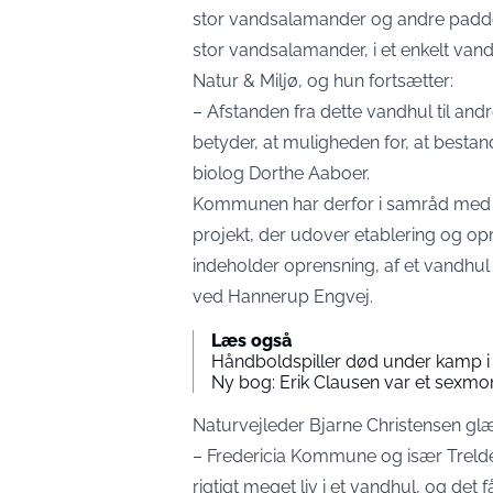
stor vandsalamander og andre padder
stor vandsalamander, i et enkelt van
Natur & Miljø, og hun fortsætter:
– Afstanden fra dette vandhul til and
betyder, at muligheden for, at besta
biolog Dorthe Aaboer.
Kommunen har derfor i samråd med k
projekt, der udover etablering og o
indeholder oprensning, af et vandhul
ved Hannerup Engvej.
Læs også
Håndboldspiller død under kamp i
Ny bog: Erik Clausen var et sexmo
Naturvejleder Bjarne Christensen glæd
– Fredericia Kommune og især Trelde 
rigtigt meget liv i et vandhul, og de