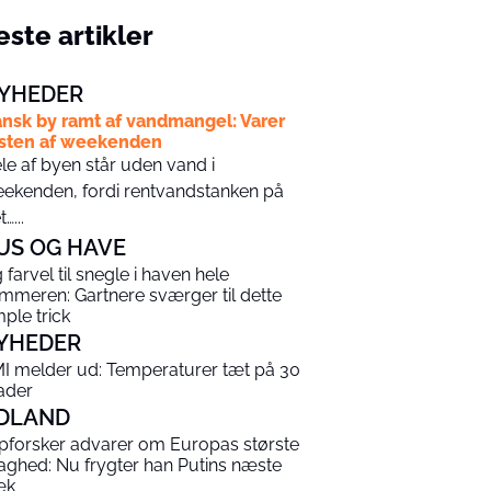
ste artikler
YHEDER
nsk by ramt af vandmangel: Varer
sten af weekenden
le af byen står uden vand i
ekenden, fordi rentvandstanken på
…...
US OG HAVE
g farvel til snegle i haven hele
mmeren: Gartnere sværger til dette
mple trick
YHEDER
I melder ud: Temperaturer tæt på 30
ader
DLAND
pforsker advarer om Europas største
aghed: Nu frygter han Putins næste
æk