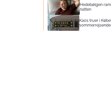
Hedebølgen ramm
natten
Kaos truer i Køb
sommerrejsende