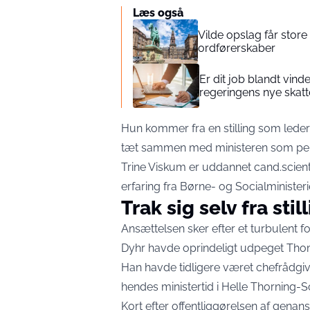
Læs også
Vilde opslag får store
ordførerskaber
Er dit job blandt vin
regeringens nye skat
Hun kommer fra en stilling som leder
tæt sammen med ministeren som pers
Trine Viskum er uddannet cand.scient
erfaring fra Børne- og Socialminis
Trak sig selv fra sti
Ansættelsen sker efter et turbulent 
Dyhr havde oprindeligt udpeget Thom
Han havde tidligere været chefrådgiv
hendes ministertid i Helle Thorning-S
Kort efter offentliggørelsen af genansæ