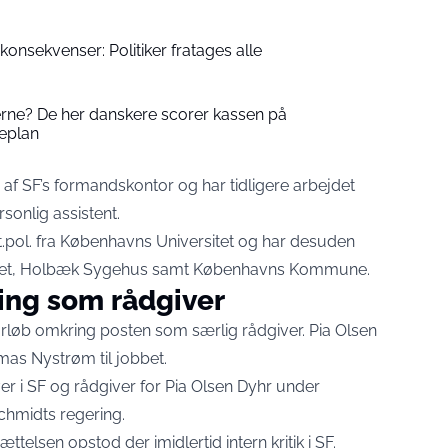
 konsekvenser: Politiker fratages alle
derne? De her danskere scorer kassen på
teplan
 af SF’s formandskontor og har tidligere arbejdet
onlig assistent.
.pol. fra Københavns Universitet og har desuden
teriet, Holbæk Sygehus samt Københavns Kommune.
lling som rådgiver
forløb omkring posten som særlig rådgiver. Pia Olsen
as Nystrøm til jobbet.
er i SF og rådgiver for Pia Olsen Dyhr under
chmidts regering.
ttelsen opstod der imidlertid intern kritik i SF.