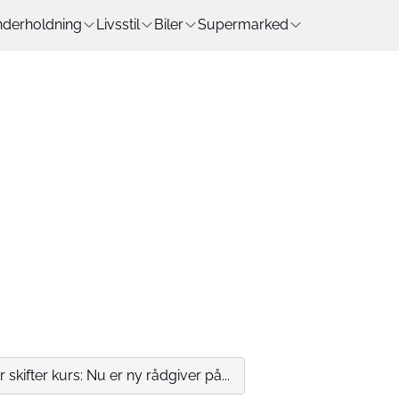
derholdning
Livsstil
Biler
Supermarked
 skifter kurs: Nu er ny rådgiver på...