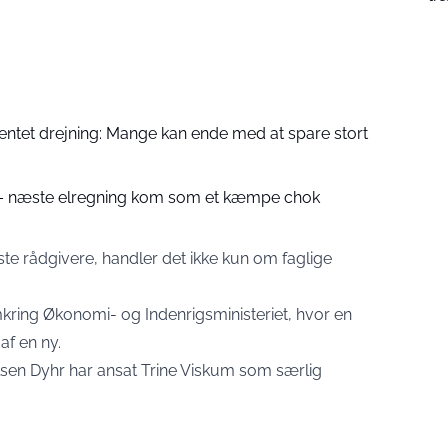
entet drejning: Mange kan ende med at spare stort
d – næste elregning kom som et kæmpe chok
e rådgivere, handler det ikke kun om faglige
mkring Økonomi- og Indenrigsministeriet, hvor en
af en ny.
lsen Dyhr har ansat Trine Viskum som særlig