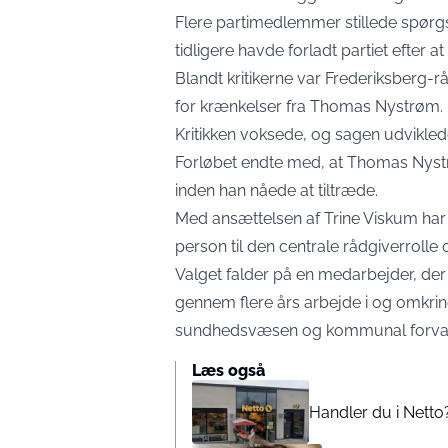
Flere partimedlemmer stillede spør
tidligere havde forladt partiet efter a
Blandt kritikerne var Frederiksberg
for krænkelser fra Thomas Nystrøm.
Kritikken voksede, og sagen udviklede 
Forløbet endte med, at Thomas Nystrøm
inden han nåede at tiltræde.
Med ansættelsen af Trine Viskum har
person til den centrale rådgiverrolle
Valget falder på en medarbejder, de
gennem flere års arbejde i og omkring
sundhedsvæsen og kommunal forval
Læs også
Handler du i Netto? 