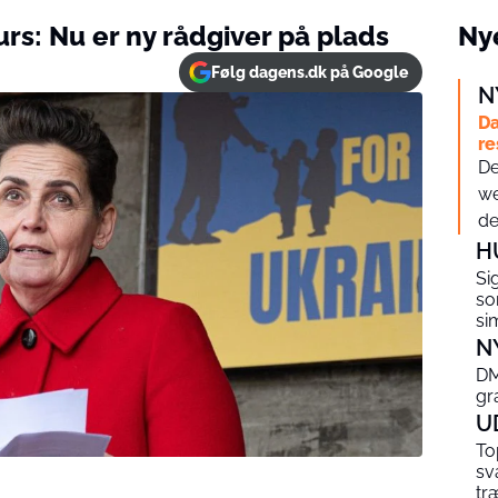
urs: Nu er ny rådgiver på plads
Nye
Følg dagens.dk på Google
N
Da
re
De
we
det
H
Si
so
si
N
DM
gr
U
To
sv
tr