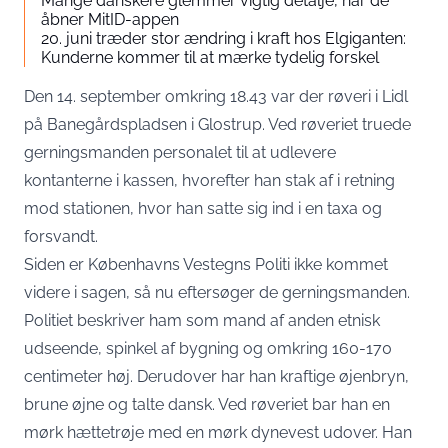
Mange danskere glemmer vigtig detalje, når de
åbner MitID-appen
20. juni træder stor ændring i kraft hos Elgiganten:
Kunderne kommer til at mærke tydelig forskel
Den 14. september omkring 18.43 var der røveri i Lidl
på Banegårdspladsen i Glostrup. Ved røveriet truede
gerningsmanden personalet til at udlevere
kontanterne i kassen, hvorefter han stak af i retning
mod stationen, hvor han satte sig ind i en taxa og
forsvandt.
Siden er Københavns Vestegns Politi ikke kommet
videre i sagen, så nu eftersøger de gerningsmanden.
Politiet beskriver ham som mand af anden etnisk
udseende, spinkel af bygning og omkring 160-170
centimeter høj. Derudover har han kraftige øjenbryn,
brune øjne og talte dansk. Ved røveriet bar han en
mørk hættetrøje med en mørk dynevest udover. Han