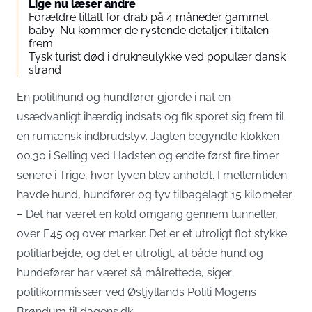
Lige nu læser andre
Forældre tiltalt for drab på 4 måneder gammel
baby: Nu kommer de rystende detaljer i tiltalen
frem
Tysk turist død i drukneulykke ved populær dansk
strand
En politihund og hundfører gjorde i nat en
usædvanligt ihærdig indsats og fik sporet sig frem til
en rumænsk indbrudstyv. Jagten begyndte klokken
00.30 i Selling ved Hadsten og endte først fire timer
senere i Trige, hvor tyven blev anholdt. I mellemtiden
havde hund, hundfører og tyv tilbagelagt 15 kilometer.
– Det har været en kold omgang gennem tunneller,
over E45 og over marker. Det er et utroligt flot stykke
politiarbejde, og det er utroligt, at både hund og
hundefører har været så målrettede, siger
politikommissær ved Østjyllands Politi Mogens
Brøndum til dagens.dk.