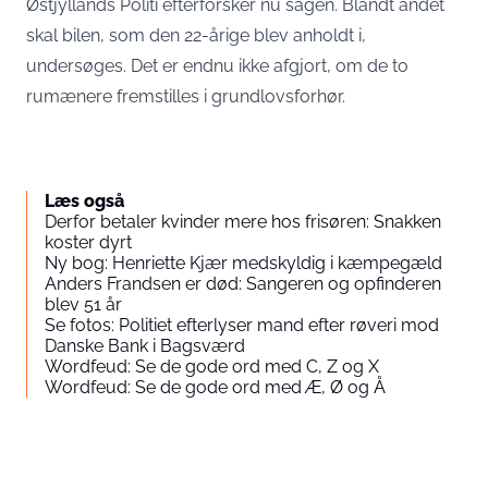
Østjyllands Politi efterforsker nu sagen. Blandt andet
skal bilen, som den 22-årige blev anholdt i,
undersøges. Det er endnu ikke afgjort, om de to
rumænere fremstilles i grundlovsforhør.
Læs også
Derfor betaler kvinder mere hos frisøren: Snakken
koster dyrt
Ny bog: Henriette Kjær medskyldig i kæmpegæld
Anders Frandsen er død: Sangeren og opfinderen
blev 51 år
Se fotos: Politiet efterlyser mand efter røveri mod
Danske Bank i Bagsværd
Wordfeud: Se de gode ord med C, Z og X
Wordfeud: Se de gode ord med Æ, Ø og Å