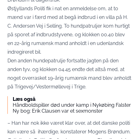
Østjyllands Politi fik i nat en anmeldelse om, at to
mænd var i færd med at begå indbrud i en villa på H.
C. Andersen Vej i Selling. To hundpatruljer kom hurtigt
på sporet af indbrudstyvene, og klokken 00.40 blev
en 22-årig rumænsk mand anholdt i en udenlandsk
indregireret bil.
Den anden hundepatrulje fortsatte jagten på den
anden tyv, og klokken 04.45 endte det altså med, at
noget overrasket 19-årig rumænsk mand blev anholdt
på Trigevej/Vestermøllevej i Trige.
Læs også
Håndboldspiller død under kamp i Nykøbing Falster
Ny bog: Erik Clausen var et sexmonster
– Han har nok ikke været klar over, at det danske politi
kan være så ihærdige, konstaterer Mogens Brøndum.