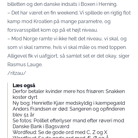
billetten og den danske indsats i Boxen i Herning.
– Det har været en fin weekend. Vi spillede en rigtig flot
kamp mod Kroatien på mange parametre, og
forsvarsspillet kom op på et højt niveau.
– Mod Norge ramte vi ikke helt det niveau, vi skal, og
som vi skal ramme, hvis vi skal måle os med toppen.
Alligevel fik vi uafgjort, så samlet set er det okay, siger
Rasmus Lauge.
/ritzau/
Læs også
Derfor betaler kvinder mere hos frisøren: Snakken
koster dyrt
Ny bog: Henriette Kjær medskyldig i kæmpegæld
Anders Frandsen er død: Sangeren og opfinderen
blev 51 år
Se fotos: Politiet efterlyser mand efter røveri mod
Danske Bank i Bagsværd
Wordfeud: Se de gode ord med C, Z og X