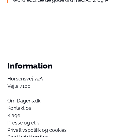
Wordfeud: Se de gode ord med Æ, Ø og Å
Information
Horsensvej 72A
Vejle 7100
Om Dagens.dk
Kontakt os
Klage
Presse og etik
Privatlivspolitik og cookies