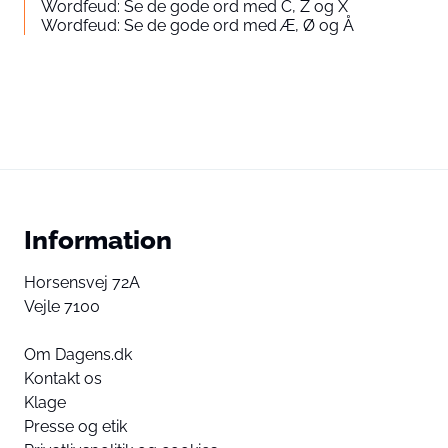
Wordfeud: Se de gode ord med C, Z og X
Wordfeud: Se de gode ord med Æ, Ø og Å
Information
Horsensvej 72A
Vejle 7100
Om Dagens.dk
Kontakt os
Klage
Presse og etik