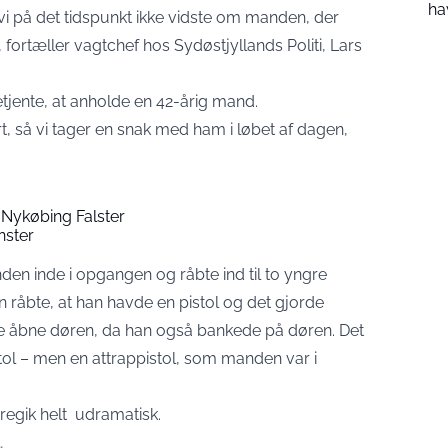
ha
 vi på det tidspunkt ikke vidste om manden, der
 fortæller vagtchef hos Sydøstjyllands Politi, Lars
tjente, at anholde en 42-årig mand.
ørt, så vi tager en snak med ham i løbet af dagen,
 Nykøbing Falster
nster
anden inde i opgangen og råbte ind til to yngre
 råbte, at han havde en pistol og det gjorde
de åbne døren, da han også bankede på døren. Det
istol – men en attrappistol, som manden var i
regik helt udramatisk.
…