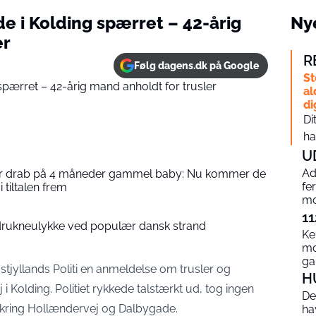
e i Kolding spærret – 42-årig
Nye
er
R
Følg dagens.dk på Google
St
al
di
Di
ha
U
Ad
 for drab på 4 måneder gammel baby: Nu kommer de
fe
i tiltalen frem
mo
11
i drukneulykke ved populær dansk strand
Ke
mo
g
jyllands Politi en anmeldelse om trusler og
H
i Kolding. Politiet rykkede talstærkt ud, tog ingen
De
ring Hollændervej og Dalbygade.
ha