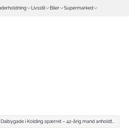
derholdning
Livsstil
Biler
Supermarked
: Dalbygade i Kolding spærret – 42-årig mand anholdt...