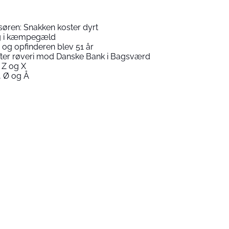
isøren: Snakken koster dyrt
ig i kæmpegæld
og opfinderen blev 51 år
 efter røveri mod Danske Bank i Bagsværd
 Z og X
 Ø og Å