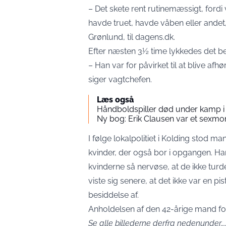
– Det skete rent rutinemæssigt, fordi
havde truet, havde våben eller andet,
Grønlund, til dagens.dk.
Efter næsten 3½ time lykkedes det be
– Han var for påvirket til at blive afh
siger vagtchefen.
Læs også
Håndboldspiller død under kamp i
Ny bog: Erik Clausen var et sexmo
I følge lokalpolitiet i Kolding stod m
kvinder, der også bor i opgangen. Han
kvinderne så nervøse, at de ikke tur
viste sig senere, at det ikke var en p
besiddelse af.
Anholdelsen af den 42-årige mand fo
Se alle billederne derfra nedenunder…