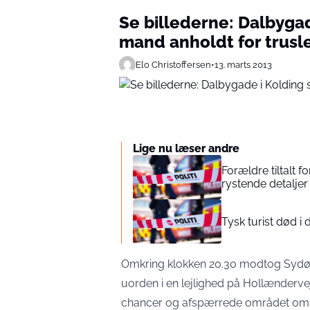
Se billederne: Dalbygad
mand anholdt for trusl
Elo Christoffersen
•
13. marts 2013
Lige nu læser andre
Forældre tiltalt
rystende detaljer 
Tysk turist død 
Omkring klokken 20.30 modtog Sydøst
uorden i en lejlighed på Hollændervej 
chancer og afspærrede området omk