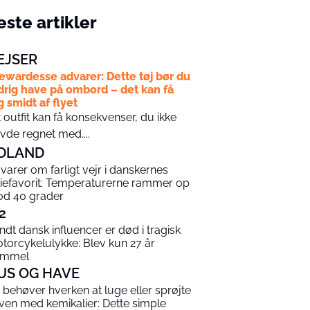
ste artikler
EJSER
ewardesse advarer: Dette tøj bør du
drig have på ombord – det kan få
g smidt af flyet
t outfit kan få konsekvenser, du ikke
vde regnet med....
DLAND
varer om farligt vejr i danskernes
riefavorit: Temperaturerne rammer op
d 40 grader
2
ndt dansk influencer er død i tragisk
torcykelulykke: Blev kun 27 år
ammel
US OG HAVE
 behøver hverken at luge eller sprøjte
ven med kemikalier: Dette simple