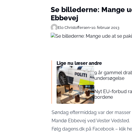
Se billederne: Mange u
Ebbevej
Elo Christoffersen
•
10. februar 2013
Lige nu læser andre
9 år gammel drab
undersøgelse
Nyt EU-forbud ram
bordene
Søndag eftermiddag var der masser a
Mandø Ebbevej ved Vester Vedsted.
Følg dagens.dk på Facebook – klik 