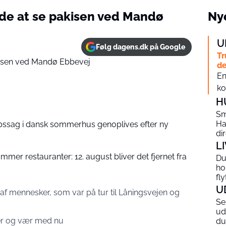
de at se pakisen ved Mandø
Nye
U
Følg dagens.dk på Google
Tr
de
En
ko
H
Sm
Ha
ssag i dansk sommerhus genoplives efter ny
di
L
mer restauranter: 12. august bliver det fjernet fra
Du
ho
fl
U
f mennesker, som var på tur til Låningsvejen og
Se
ud
her og vær med nu
du