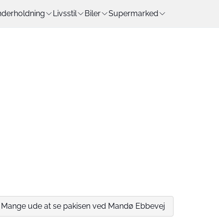
derholdning
Livsstil
Biler
Supermarked
e: Mange ude at se pakisen ved Mandø Ebbevej