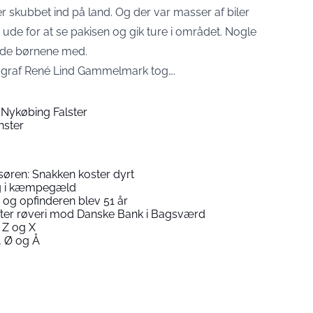
r skubbet ind på land. Og der var masser af biler
de for at se pakisen og gik ture i området. Nogle
vde børnene med.
ograf René Lind Gammelmark tog….
 Nykøbing Falster
nster
isøren: Snakken koster dyrt
ig i kæmpegæld
og opfinderen blev 51 år
 efter røveri mod Danske Bank i Bagsværd
 Z og X
 Ø og Å