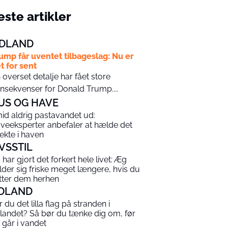
ste artikler
DLAND
ump får uventet tilbageslag: Nu er
t for sent
 overset detalje har fået store
nsekvenser for Donald Trump....
US OG HAVE
id aldrig pastavandet ud:
veeksperter anbefaler at hælde det
rekte i haven
IVSSTIL
 har gjort det forkert hele livet: Æg
lder sig friske meget længere, hvis du
ytter dem herhen
DLAND
r du det lilla flag på stranden i
landet? Så bør du tænke dig om, før
 går i vandet