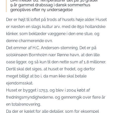
DMI melder ud: Temperaturer tæt på 30 grader
9 år gammel drabssag i dansk sommerhus
genoplives efter ny undersøgelse
Der er højt til loftet på trods af husets høje alder. Huset
er næsten en slags kultur arv, med de 850 hollandske
klinker, som beklæder væggene i den ene stue, og
denne charmerende ovn.
Det emmer af H.C. Andersen-stemning. Det er på
solskinsøen Bornholm nær Rønne havn, at den lille
oase ligger, og så kun til den nette sum af 1,8 millioner.
Dertil skal det siges, at huset er fredet, og derfor
meget billigt at bo i, da man ikke skal betale
ejendomsskat.
Huset er bygget i 1753, og blev i 2004 købt af
fredningsmyndighederne, og gennemgik over flere år
en totalrenovering.
Da der er kælet for alle detaljer, som for eksempel