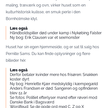
maling, træværk og ovn, virker huset som en
kulturhistorisk kulisse, en smuk perle i den
Bornholmske idyl.
Læs også
Håndboldspiller død under kamp i Nykøbing Falster
Ny bog: Erik Clausen var et sexmonster
Huset har sin egen hjemmeside, og er sat til salg hos
Pernille Sams. Du kan finde oplysninger og flere
billeder
hér
.
Læs også
Derfor betaler kvinder mere hos frisøren: Snakken
koster dyrt
Ny bog: Henriette Kjær medskyldig i kæmpegæld
Anders Frandsen er død: Sangeren og opfinderen
blev 51 år
Se fotos: Politiet efterlyser mand efter røveri mod
Danske Bank i Bagsværd
Wordfeud: Se de gode ord med C, Z og X