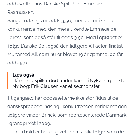
oddssætter hos Danske Spil Peter Emmike
Rasmussen.
Sangerinden giver odds 3,50, men det er i skarp
konkurrence med den mere ukendte Emmelie de
Forest, som også står til odds 3,50.
Med i opløbet er
ifølge Danske Spil også den tidligere X Factor-finalist
Muhamed Ali, som nu er blevet 19 år gammel og får
odds 5,0.
Læs også
Håndboldspiller død under kamp i Nykøbing Falster
Ny bog: Erik Clausen var et sexmonster
Til gengæld har oddssætterne ikke stor fidus til de
dansksprogede indslag i konkurrencen heriblandt den
tidligere vinder Brinck, som repræsenterede Danmark
i grandprix'et i 2009.
De ti hold er her opgivet i den rækkefølge, som de