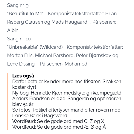
Sang nr. 9
"Beautiful to Me" Komponist/tekstforfatter: Brian
Risberg Clausen og Mads Haugaard . På scenen:
Albin
Sang nr. 10
"Unbreakable" (Wildcard) Komponist/tekstforfatter:
Morten Friis, Michael Parsberg, Peter Bjørnskov og
Lene Dissing . På scenen: Mohamed
Læs også
Derfor betaler kvinder mere hos frisøren: Snakken
koster dyrt
Ny bog: Henriette Kjær medskyldig i kæmpegæld
Anders Frandsen er død: Sangeren og opfinderen
blev 51 år
Se fotos: Politiet efterlyser mand efter røveri mod
Danske Bank i Bagsværd
Wordfeud: Se de gode ord med C, Z og X
Wordfeud: Se de gode ord med Æ, Ø og Å