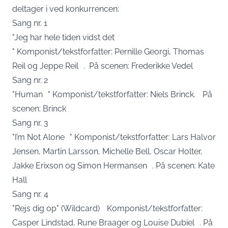
deltager i ved konkurrencen:
Sang nr. 1
"Jeg har hele tiden vidst det
"
Komponist/tekstforfatter: Pernille Georgi, Thomas
Reil og Jeppe Reil .
På scenen: Frederikke Vedel
Sang nr. 2
"Human " Komponist/tekstforfatter: Niels Brinck. På
scenen: Brinck
Sang nr. 3
"I’m Not Alone " Komponist/tekstforfatter: Lars Halvor
Jensen, Martin Larsson, Michelle Bell, Oscar Holter,
Jakke Erixson og Simon Hermansen . På scenen: Kate
Hall
Sang nr. 4
"Rejs dig op" (Wildcard) Komponist/tekstforfatter:
Casper Lindstad, Rune Braager og Louise Dubiel . På