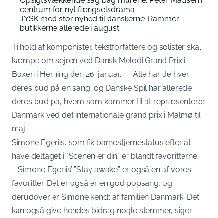
Opsigtsvækkende sag bag murene: Peter Madsen i
centrum for nyt fængselsdrama
JYSK med stor nyhed til danskerne: Rammer
butikkerne allerede i august
Ti hold af komponister, tekstforfattere og solister skal
kæmpe om sejren ved Dansk Melodi Grand Prix i
Boxen i Herning den 26. januar. Alle har de hver
deres bud på en sang, og Danske Spil har allerede
deres bud på, hvem som kommer til at repræsenterer
Danmark ved det internationale grand prix i Malmø til
maj.
Simone Egeriis, som fik barnestjernestatus efter at
have deltaget i "Scenen er din" er blandt favoritterne.
– Simone Egeriis’ ”Stay awake” er også en af vores
favoritter. Det er også er en god popsang, og
derudover er Simone kendt af familien Danmark. Det
kan også give hendes bidrag nogle stemmer, siger