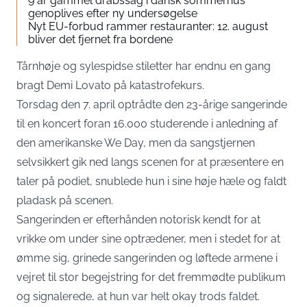
9 år gammel drabssag i dansk sommerhus
genoplives efter ny undersøgelse
Nyt EU-forbud rammer restauranter: 12. august
bliver det fjernet fra bordene
Tårnhøje og sylespidse stiletter har endnu en gang
bragt Demi Lovato på katastrofekurs.
Torsdag den 7. april optrådte den 23-årige sangerinde
til en koncert foran 16.000 studerende i anledning af
den amerikanske We Day, men da sangstjernen
selvsikkert gik ned langs scenen for at præsentere en
taler på podiet, snublede hun i sine høje hæle og faldt
pladask på scenen.
Sangerinden er efterhånden notorisk kendt for at
vrikke om under sine optrædener, men i stedet for at
ømme sig, grinede sangerinden og løftede armene i
vejret til stor begejstring for det fremmødte publikum
og signalerede, at hun var helt okay trods faldet.