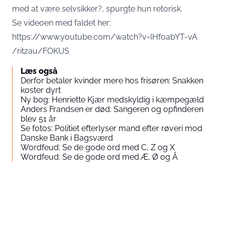
med at være selvsikker?, spurgte hun retorisk.
Se videoen med faldet her:
https://www.youtube.com/watch?v=IHfoabYT-vA
/ritzau/FOKUS
Læs også
Derfor betaler kvinder mere hos frisøren: Snakken
koster dyrt
Ny bog: Henriette Kjær medskyldig i kæmpegæld
Anders Frandsen er død: Sangeren og opfinderen
blev 51 år
Se fotos: Politiet efterlyser mand efter røveri mod
Danske Bank i Bagsværd
Wordfeud: Se de gode ord med C, Z og X
Wordfeud: Se de gode ord med Æ, Ø og Å