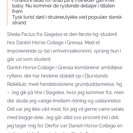
Forældre tiltalt for drab på 4 måneder gammel
baby: Nu kommer de rystende detaljer i tiltalen
frem
Tysk turist død i drukneulykke ved populær dansk
strand
Sheila Facius fra Slagelse er den første hg-student
hos Danish Horse College i Grenaa. Med et
imponerende 12-tal i erhvervsøkonomi, sprang hun i
går ud som student.
Danish Horse College i Grenaa kombinerer ambitiøse
ryttere, der har hestene staldet op i Djurslands
Rideklub, med handelsskolens grunduddannelse, hg.
– Jeg gik på hhx i Slagelse, hvor jeg kommer fra, men
der skulle jeg vælge imellem ridning og uddannelse.
Det var jeg ikke vild med, for jeg vil gerne være seriøs
med begge dele. Jeg går altid 100 procent ind i det,
jeg tager mig for. Derfor var Danish Horse College en