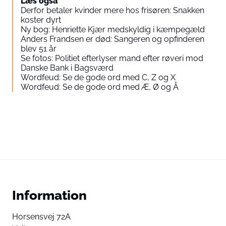
Læs også
Derfor betaler kvinder mere hos frisøren: Snakken
koster dyrt
Ny bog: Henriette Kjær medskyldig i kæmpegæld
Anders Frandsen er død: Sangeren og opfinderen
blev 51 år
Se fotos: Politiet efterlyser mand efter røveri mod
Danske Bank i Bagsværd
Wordfeud: Se de gode ord med C, Z og X
Wordfeud: Se de gode ord med Æ, Ø og Å
Information
Horsensvej 72A