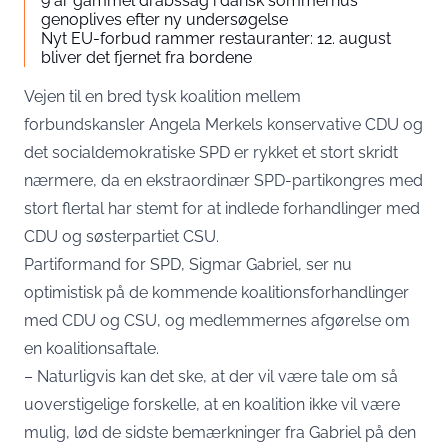
9 år gammel drabssag i dansk sommerhus
genoplives efter ny undersøgelse
Nyt EU-forbud rammer restauranter: 12. august
bliver det fjernet fra bordene
Vejen til en bred tysk koalition mellem
forbundskansler Angela Merkels konservative CDU og
det socialdemokratiske SPD er rykket et stort skridt
nærmere, da en ekstraordinær SPD-partikongres med
stort flertal har stemt for at indlede forhandlinger med
CDU og søsterpartiet CSU.
Partiformand for SPD, Sigmar Gabriel, ser nu
optimistisk på de kommende koalitionsforhandlinger
med CDU og CSU, og medlemmernes afgørelse om
en koalitionsaftale.
– Naturligvis kan det ske, at der vil være tale om så
uoverstigelige forskelle, at en koalition ikke vil være
mulig, lød de sidste bemærkninger fra Gabriel på den