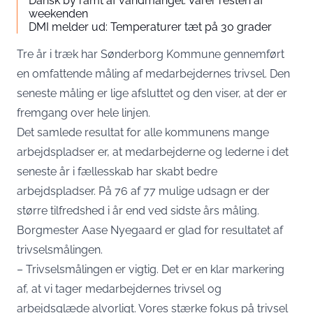
Dansk by ramt af vandmangel: Varer resten af
weekenden
DMI melder ud: Temperaturer tæt på 30 grader
Tre år i træk har Sønderborg Kommune gennemført
en omfattende måling af medarbejdernes trivsel. Den
seneste måling er lige afsluttet og den viser, at der er
fremgang over hele linjen.
Det samlede resultat for alle kommunens mange
arbejdspladser er, at medarbejderne og lederne i det
seneste år i fællesskab har skabt bedre
arbejdspladser. På 76 af 77 mulige udsagn er der
større tilfredshed i år end ved sidste års måling.
Borgmester Aase Nyegaard er glad for resultatet af
trivselsmålingen.
– Trivselsmålingen er vigtig. Det er en klar markering
af, at vi tager medarbejdernes trivsel og
arbejdsglæde alvorligt. Vores stærke fokus på trivsel