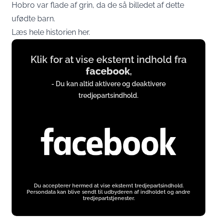
Hobro var flade af grin, da de så billedet af dette
ufødte barn.
Læs hele historien her.
Display
Klik for at vise eksternt indhold fra
content
facebook
,
from
- Du kan altid aktivere og deaktivere
www.facebook.com
tredjepartsindhold.
Du accepterer hermed at vise eksternt tredjepartsindhold.
Persondata kan blive sendt til udbyderen af indholdet og andre
tredjepartstjenester.