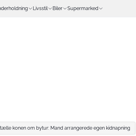
derholdning
Livsstil
Biler
Supermarked
ortælle konen om bytur: Mand arrangerede egen kidnapning