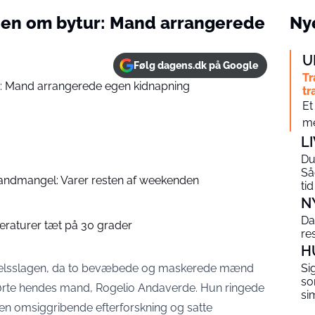
onen om bytur: Mand arrangerede
Nye
U
Følg dagens.dk på Google
Tr
tr
Et
me
L
Du 
Så
andmangel: Varer resten af weekenden
tid
N
Da
raturer tæt på 30 grader
re
H
selsslagen, da to bevæbede og maskerede mænd
Si
so
tførte hendes mand, Rogelio Andaverde. Hun ringede
si
te en omsiggribende efterforskning og satte