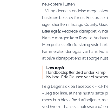
helikoptere i luften.
– Vi tog denne hændelse meget alvo
hustruen beskrev for os. Folk braser i
siger sheriffen i Hidalgo County, Gua
Læs også:
Reddede kidnappet kvinde
Næste morgen kom Rogelio Andaverde h
Men politiets efterforskning viste hur
kammerater, der også var hans 'kidna
at blive kidnappet end at spørge hust
Læs også
Håndboldspiller død under kamp i
Ny bog: Erik Clausen var et sexmo
Følg Dagens.dk på Facebook – klik 
– Jeg tror ikke, at hans hustru satte p
mens hun blev afhørt af betjente, 
ved hvem – han skal nok svare på en d