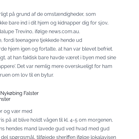
rligt på grund af de omstændigheder, som
kke bare ind i dit hjem og kidnapper dig for sjov,
dalupe Trevino, ifølge
news.com.au
.
, fordi teenagere tjekkede hende ud
jem igen og fortalte, at han var blevet befriet.
tigt, at han faktisk bare havde været i byen med sine
ppere'. Det var nemlig mere overskueligt for ham
ruen om lov til en bytur.
 Nykøbing Falster
nster
her og vær med
ris på at blive holdt vågen til kl. 4-5 om morgenen,
mens hendes mand lavede gud ved hvad med gud
el spørgsmål, tilføjede sheriffen ifølge lokalavisen