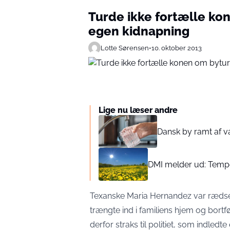
Turde ikke fortælle k
egen kidnapning
Lotte Sørensen
•
10. oktober 2013
Lige nu læser andre
Dansk by ramt af v
DMI melder ud: Tempe
Texanske Maria Hernandez var ræd
trængte ind i familiens hjem og bor
derfor straks til politiet, som indled