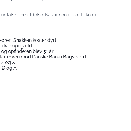
r falsk anmeldelse. Kautionen er sat til knap
isøren: Snakken koster dyrt
ig i kæmpegæld
og opfinderen blev 51 år
 efter røveri mod Danske Bank i Bagsværd
 Z og X
 Ø og Å