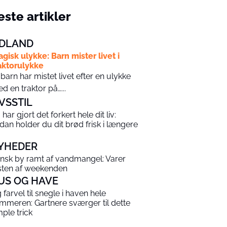
ste artikler
DLAND
agisk ulykke: Barn mister livet i
aktorulykke
 barn har mistet livet efter en ulykke
d en traktor på…...
IVSSTIL
har gjort det forkert hele dit liv:
dan holder du dit brød frisk i længere
YHEDER
nsk by ramt af vandmangel: Varer
sten af weekenden
US OG HAVE
g farvel til snegle i haven hele
mmeren: Gartnere sværger til dette
mple trick