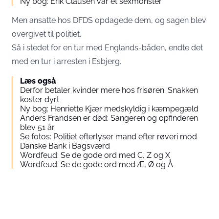
Ny bog: Erik Clausen var et sexmonster
Men ansatte hos DFDS opdagede dem, og sagen blev
overgivet til politiet.
Så i stedet for en tur med Englands-båden, endte det
med en tur i arresten i Esbjerg.
Læs også
Derfor betaler kvinder mere hos frisøren: Snakken
koster dyrt
Ny bog: Henriette Kjær medskyldig i kæmpegæld
Anders Frandsen er død: Sangeren og opfinderen
blev 51 år
Se fotos: Politiet efterlyser mand efter røveri mod
Danske Bank i Bagsværd
Wordfeud: Se de gode ord med C, Z og X
Wordfeud: Se de gode ord med Æ, Ø og Å