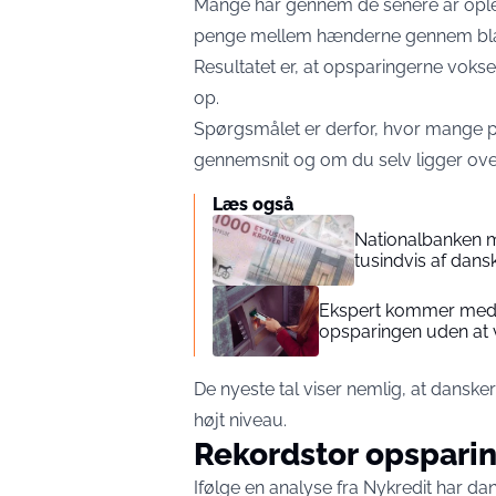
Mange har gennem de senere år oplev
penge mellem hænderne gennem blan
Resultatet er, at opsparingerne vokse
op.
Spørgsmålet er derfor, hvor mange p
gennemsnit og om du selv ligger over
Læs også
Nationalbanken me
tusindvis af dans
Ekspert kommer med k
opsparingen uden at 
De nyeste tal viser nemlig, at dansk
højt niveau.
Rekordstor opspari
Ifølge en analyse fra Nykredit har da