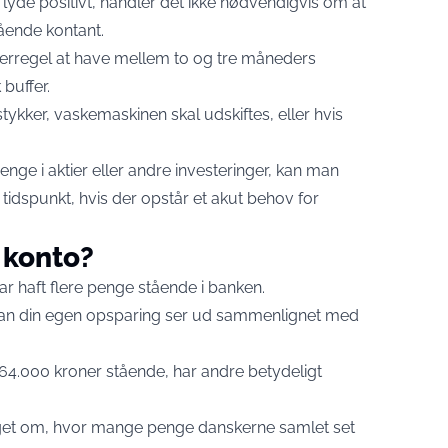
yde positivt, handler det ikke nødvendigvis om at
ende kontant.
gerregel at have mellem to og tre måneders
buffer.
stykker, vaskemaskinen skal udskiftes, eller hvis
nge i aktier eller andre investeringer, kan man
t tidspunkt, hvis der opstår et akut behov for
 konto?
har haft flere penge stående i banken.
rdan din egen opsparing ser ud sammenlignet med
64.000 kroner stående, har andre betydeligt
oget om, hvor mange penge danskerne samlet set