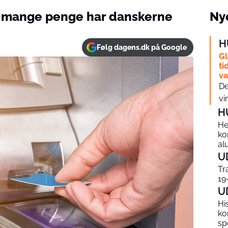
Så mange penge har danskerne
Nye
H
Følg dagens.dk på Google
Gl
ti
v
De
vi
H
He
ko
al
U
Tr
19
U
Hi
ko
sp