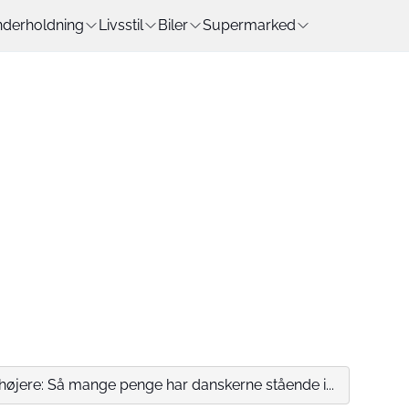
derholdning
Livsstil
Biler
Supermarked
højere: Så mange penge har danskerne stående i...