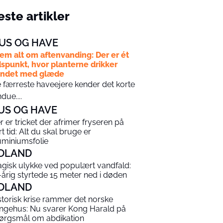
ste artikler
US OG HAVE
em alt om aftenvanding: Der er ét
dspunkt, hvor planterne drikker
andet med glæde
 færreste haveejere kender det korte
ndue....
US OG HAVE
r er tricket der afrimer fryseren på
rt tid: Alt du skal bruge er
uminiumsfolie
DLAND
agisk ulykke ved populært vandfald:
-årig styrtede 15 meter ned i døden
DLAND
storisk krise rammer det norske
ngehus: Nu svarer Kong Harald på
ørgsmål om abdikation