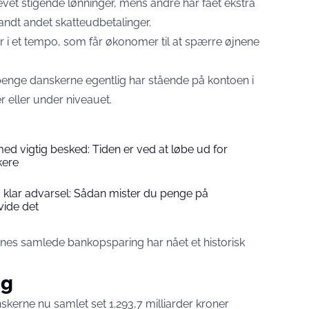
et stigende lønninger, mens andre har fået ekstra
dt andet skatteudbetalinger.
r i et tempo, som får økonomer til at spærre øjnene
enge danskerne egentlig har stående på kontoen i
 eller under niveauet.
d vigtig besked: Tiden er ved at løbe ud for
kere
lar advarsel: Sådan mister du penge på
vide det
ernes samlede bankopsparing har nået et historisk
ng
nskerne nu samlet set 1.293,7 milliarder kroner