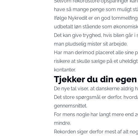
Selvom rekordstore opsparinger kan l
have så mange penge som muligt stå
Ifølge Nykredit er en god tommelfin
udbetalt løn stående som økonomisk 
Det kan give tryghed, hvis bilen går i 
man pludselig mister sit arbejde.
Har man derimod placeret alle sine pe
risikere at skulle sælge på et uheldig
kontanter.
Tjekker du din egen
De nye tal viser, at danskerne aldrig 
Det store spørgsmål er derfor, hvo
gennemsnittet.
For mens nogle har langt mere end 2
mindre.
Rekorden siger derfor mest af alt n