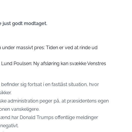
e just godt modtaget.
 under massivt pres: Tiden er ved at rinde ud
ls Lund Poulsen: Ny afsløring kan svække Venstres
inder sig fortsat i en fastlåst situation, hvor
ikker.
ske administration peger på, at præsidentens egen
onen vanskeligere.
mænd har Donald Trumps offentlige meldinger
negativt.