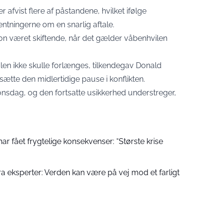
afvist flere af påstandene, hvilket ifølge
ntningerne om en snarlig aftale.
on været skiftende, når det gælder våbenhvilen
talen ikke skulle forlænges, tilkendegav Donald
ætte den midlertidige pause i konflikten.
 onsdag, og den fortsatte usikkerhed understreger,
r fået frygtelige konsekvenser: “Største krise
a eksperter: Verden kan være på vej mod et farligt