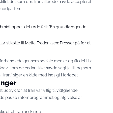
stillet det som om, Iran allerede havde accepteret
s modparten.
midt oppe i det røde felt: “En grundlæggende
r stikpille til Mette Frederiksen: Presser på for et
forhandlede gennem sociale medier og fik det til at
rav, som de endnu ikke havde sagt ja til, og som
Iran,” siger en kilde med indsigt i forløbet.
inger
 udtryk for, at Iran var villig til vidtgående
de pause i atomprogrammet og afgivelse af
ræftet fra iransk side.