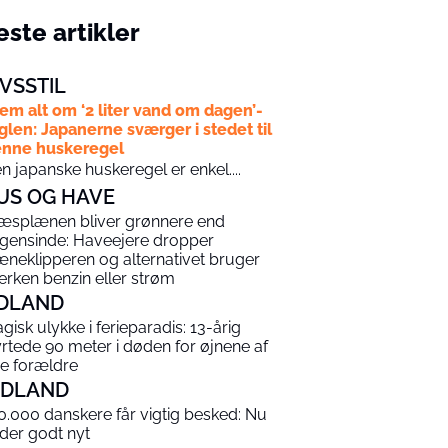
ste artikler
IVSSTIL
em alt om ‘2 liter vand om dagen’-
glen: Japanerne sværger i stedet til
nne huskeregel
n japanske huskeregel er enkel....
US OG HAVE
æsplænen bliver grønnere end
gensinde: Haveejere dropper
æneklipperen og alternativet bruger
erken benzin eller strøm
DLAND
agisk ulykke i ferieparadis: 13-årig
yrtede 90 meter i døden for øjnene af
ne forældre
NDLAND
0.000 danskere får vigtig besked: Nu
 der godt nyt