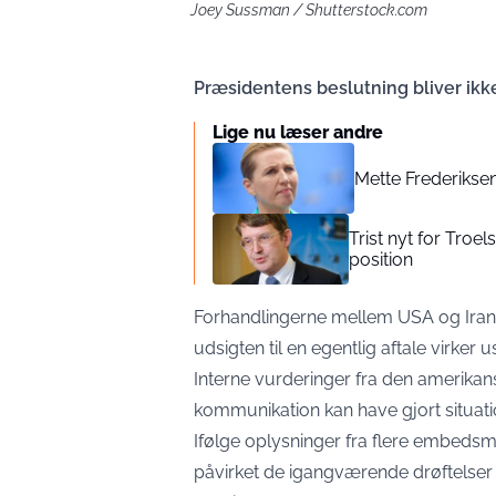
Joey Sussman / Shutterstock.com
Præsidentens beslutning bliver ikk
Lige nu læser andre
Mette Frederiksen
Trist nyt for Troe
position
Forhandlingerne mellem USA og Iran bef
udsigten til en egentlig aftale virker us
Interne vurderinger fra den amerikan
kommunikation kan have gjort situati
Ifølge oplysninger fra flere embeds
påvirket de igangværende drøftelser 