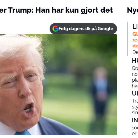
er Trump: Han har kun gjort det
Nye
L
Følg dagens.dk på Google
Gl
re
de
De
H
Gr
no
pl
hv
U
Tr
st
si
I
10
er