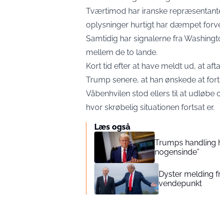
Tværtimod har iranske repræsentanter 
oplysninger hurtigt har dæmpet forve
Samtidig har signalerne fra Washingt
mellem de to lande.
Kort tid efter at have meldt ud, at af
Trump senere, at han ønskede at forts
Våbenhvilen stod ellers til at udløbe
hvor skrøbelig situationen fortsat er.
Læs også
Trumps handling ha
nogensinde”
Dyster melding fr
vendepunkt