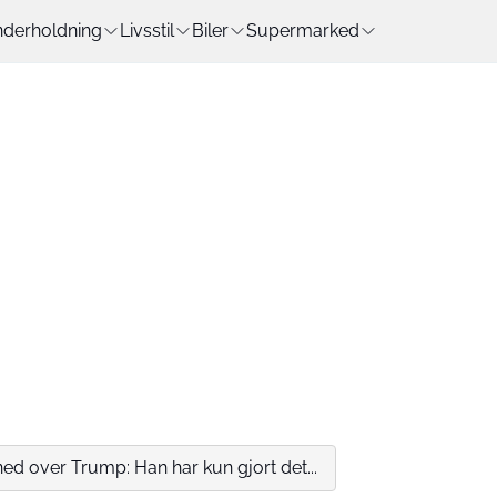
derholdning
Livsstil
Biler
Supermarked
ned over Trump: Han har kun gjort det...