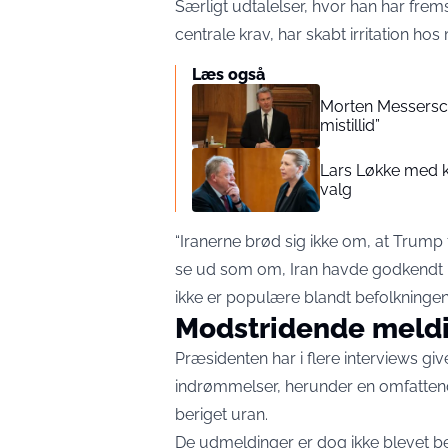
Særligt udtalelser, hvor han har frem
centrale krav, har skabt irritation ho
Læs også
Morten Messersch
mistillid”
Lars Løkke med kla
valg
“Iranerne brød sig ikke om, at Trump 
se ud som om, Iran havde godkendt k
ikke er populære blandt befolkningen i 
Modstridende meld
Præsidenten har i flere interviews givet
indrømmelser, herunder en omfatten
beriget uran.
De udmeldinger er dog ikke blevet bek