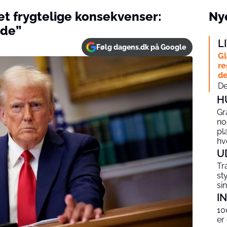
et frygtelige konsekvenser:
Nye
nde”
L
Følg dagens.dk på Google
Gl
re
de
De
H
Gr
no
pl
hv
U
Tr
st
si
I
10
er