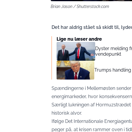
Brian Jason / Shutterstock.com
Det har aldrig stået så skidt til, ly
Lige nu læser andre
Dyster melding fr
vendepunkt
Trumps handling k
Spændingerne i Mellemøsten sender 
energimarkeder, hvor konsekvensern
Særligt lukningen af Hormuzstrædet h
historisk alvor.
Ifølge Det Internationale Energiagentur
peger på, at krisen rammer oven i tid