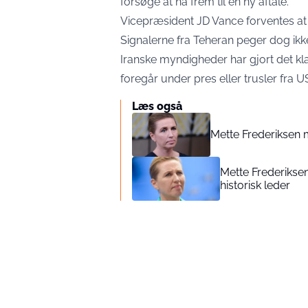
forsøge at nå frem til en ny aftale.
Vicepræsident JD Vance forventes at s
Signalerne fra Teheran peger dog ikke 
Iranske myndigheder har gjort det klar
foregår under pres eller trusler fra U
Læs også
Mette Frederiksen
Mette Frederiksen
historisk leder