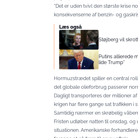
“Det er uden tvivl den største krise n
konsekvenserne af benzin- og gaskris
Læs også
Støjberg vil skr
Putins allierede
lide Trump”
Hormuzstrædet spiller en central rol
det globale olieforbrug passerer no
Dagligt transporteres der millioner 
krigen har flere gange sat trafikken i s
Samtidig nærmer en skrøbelig våbenhv
Fristen udløber natten til onsdag, 
situationen. Amerikanske forhandlere e