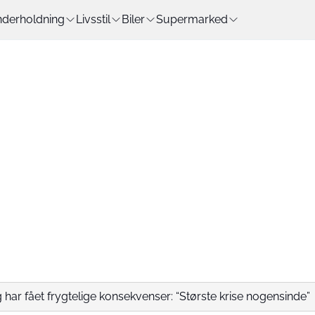
derholdning
Livsstil
Biler
Supermarked
har fået frygtelige konsekvenser: “Største krise nogensinde”