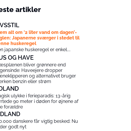
ste artikler
IVSSTIL
em alt om ‘2 liter vand om dagen’-
glen: Japanerne sværger i stedet til
nne huskeregel
n japanske huskeregel er enkel....
US OG HAVE
æsplænen bliver grønnere end
gensinde: Haveejere dropper
æneklipperen og alternativet bruger
erken benzin eller strøm
DLAND
agisk ulykke i ferieparadis: 13-årig
yrtede 90 meter i døden for øjnene af
ne forældre
NDLAND
0.000 danskere får vigtig besked: Nu
 der godt nyt