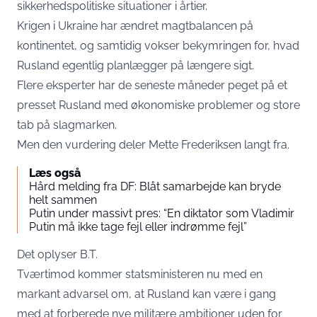
sikkerhedspolitiske situationer i årtier.
Krigen i Ukraine har ændret magtbalancen på
kontinentet, og samtidig vokser bekymringen for, hvad
Rusland egentlig planlægger på længere sigt.
Flere eksperter har de seneste måneder peget på et
presset Rusland med økonomiske problemer og store
tab på slagmarken.
Men den vurdering deler Mette Frederiksen langt fra.
Læs også
Hård melding fra DF: Blåt samarbejde kan bryde
helt sammen
Putin under massivt pres: “En diktator som Vladimir
Putin må ikke tage fejl eller indrømme fejl”
Det oplyser
B.T
.
Tværtimod kommer statsministeren nu med en
markant advarsel om, at Rusland kan være i gang
med at forberede nye militære ambitioner uden for