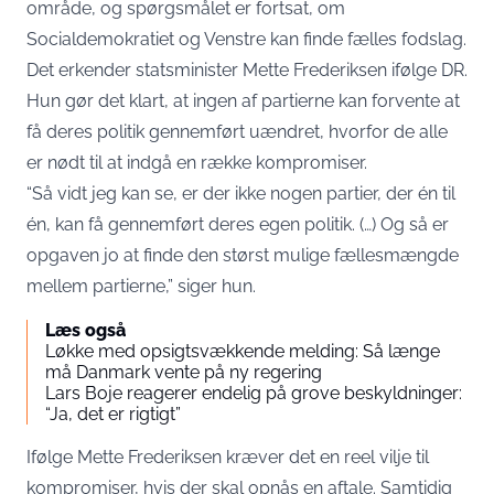
område, og spørgsmålet er fortsat, om
Socialdemokratiet og Venstre kan finde fælles fodslag.
Det erkender statsminister Mette Frederiksen ifølge
DR
.
Hun gør det klart, at ingen af partierne kan forvente at
få deres politik gennemført uændret, hvorfor de alle
er nødt til at indgå en række kompromiser.
“Så vidt jeg kan se, er der ikke nogen partier, der én til
én, kan få gennemført deres egen politik. (…) Og så er
opgaven jo at finde den størst mulige fællesmængde
mellem partierne,” siger hun.
Læs også
Løkke med opsigtsvækkende melding: Så længe
må Danmark vente på ny regering
Lars Boje reagerer endelig på grove beskyldninger:
“Ja, det er rigtigt”
Ifølge Mette Frederiksen kræver det en reel vilje til
kompromiser, hvis der skal opnås en aftale. Samtidig