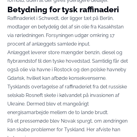
forhold, uden at der gives yderligere detaljer.
Betydning for tysk raffinaderi
Raffinaderiet i Schwedt, der ligger tæt på Berlin,
modtager en betydelig del af sin olie fra Kasakhstan
via rørledningen. Forsyningen udgør omkring 17
procent af anlæggets samlede input.
Anlægget leverer store mængder benzin, diesel og
flybrændstof til den tyske hovedstad. Samtidig får det
også olie via havne i Rostock og den polske havneby
Gdańsk, hvilket kan afbøde konsekvenserne.
Tysklands overtagelse af raffinaderiet fra det russiske
selskab Rosneft skete i kølvandet på invasionen af
Ukraine. Dermed blev et mangeårigt
energisamarbejde mellem de to lande brudt.
På et pressemøde blev Novak spurgt, om ændringen
kan skabe problemer for Tyskland. Her afviste han