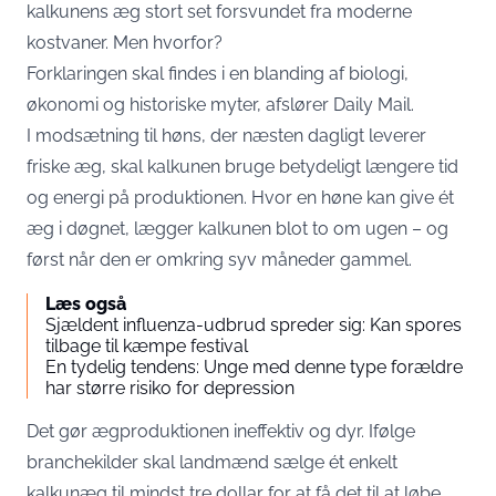
kalkunens æg stort set forsvundet fra moderne
kostvaner. Men hvorfor?
Forklaringen skal findes i en blanding af biologi,
økonomi og historiske myter, afslører
Daily Mail
.
I modsætning til høns, der næsten dagligt leverer
friske æg, skal kalkunen bruge betydeligt længere tid
og energi på produktionen. Hvor en høne kan give ét
æg i døgnet, lægger kalkunen blot to om ugen – og
først når den er omkring syv måneder gammel.
Læs også
Sjældent influenza-udbrud spreder sig: Kan spores
tilbage til kæmpe festival
En tydelig tendens: Unge med denne type forældre
har større risiko for depression
Det gør ægproduktionen ineffektiv og dyr. Ifølge
branchekilder skal landmænd sælge ét enkelt
kalkunæg til mindst tre dollar for at få det til at løbe