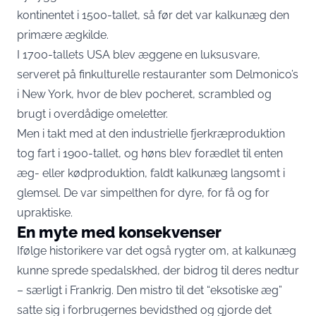
kontinentet i 1500-tallet, så før det var kalkunæg den
primære ægkilde.
I 1700-tallets USA blev æggene en luksusvare,
serveret på finkulturelle restauranter som Delmonico’s
i New York, hvor de blev pocheret, scrambled og
brugt i overdådige omeletter.
Men i takt med at den industrielle fjerkræproduktion
tog fart i 1900-tallet, og høns blev forædlet til enten
æg- eller kødproduktion, faldt kalkunæg langsomt i
glemsel. De var simpelthen for dyre, for få og for
upraktiske.
En myte med konsekvenser
Ifølge historikere var det også rygter om, at kalkunæg
kunne sprede spedalskhed, der bidrog til deres nedtur
– særligt i Frankrig. Den mistro til det “eksotiske æg”
satte sig i forbrugernes bevidsthed og gjorde det