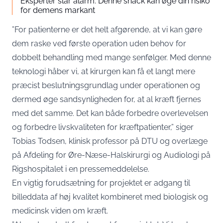
Eksperter slår alarm: Denne snack kan øge din risiko
for demens markant
”For patienterne er det helt afgørende, at vi kan gøre
dem raske ved første operation uden behov for
dobbelt behandling med mange senfølger. Med denne
teknologi håber vi, at kirurgen kan få et langt mere
præcist beslutningsgrundlag under operationen og
dermed øge sandsynligheden for, at al kræft fjernes
med det samme. Det kan både forbedre overlevelsen
og forbedre livskvaliteten for kræftpatienter,” siger
Tobias Todsen, klinisk professor på DTU og overlæge
på Afdeling for Øre-Næse-Halskirurgi og Audiologi på
Rigshospitalet i en
pressemeddelelse
.
En vigtig forudsætning for projektet er adgang til
billeddata af høj kvalitet kombineret med biologisk og
medicinsk viden om kræft.