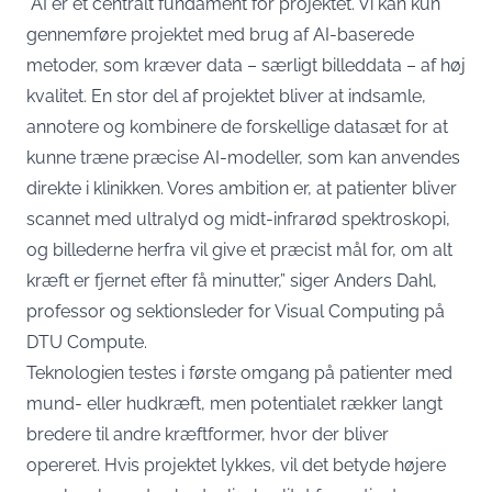
”AI er et centralt fundament for projektet. Vi kan kun
gennemføre projektet med brug af AI-baserede
metoder, som kræver data – særligt billeddata – af høj
kvalitet. En stor del af projektet bliver at indsamle,
annotere og kombinere de forskellige datasæt for at
kunne træne præcise AI-modeller, som kan anvendes
direkte i klinikken. Vores ambition er, at patienter bliver
scannet med ultralyd og midt-infrarød spektroskopi,
og billederne herfra vil give et præcist mål for, om alt
kræft er fjernet efter få minutter,” siger Anders Dahl,
professor og sektionsleder for Visual Computing på
DTU Compute.
Teknologien testes i første omgang på patienter med
mund- eller hudkræft, men potentialet rækker langt
bredere til andre kræftformer, hvor der bliver
opereret. Hvis projektet lykkes, vil det betyde højere