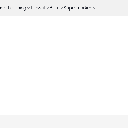
derholdning
Livsstil
Biler
Supermarked