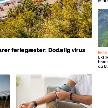
MitID
rer feriegæster: Dødelig virus
Indla
Eksp
brand
du bl