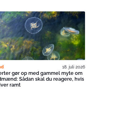
nd
18. juli 2026
erter gør op med gammel myte om
mænd: Sådan skal du reagere, hvis
iver ramt