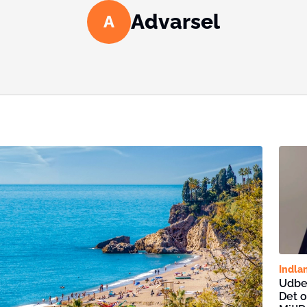
Advarsel
A
Indla
Udbe
Det 