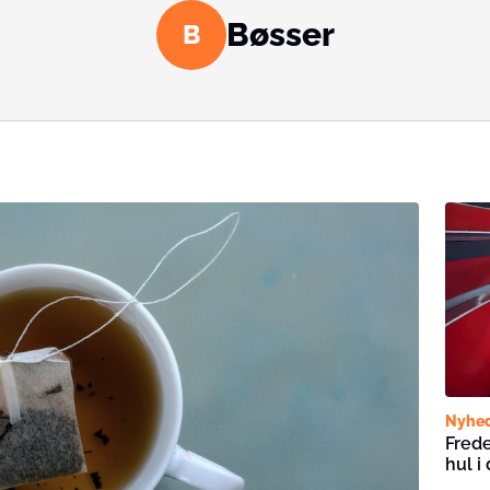
Bøsser
B
Nyhe
Frede
hul i 