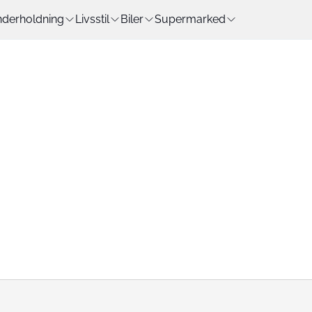
derholdning
Livsstil
Biler
Supermarked