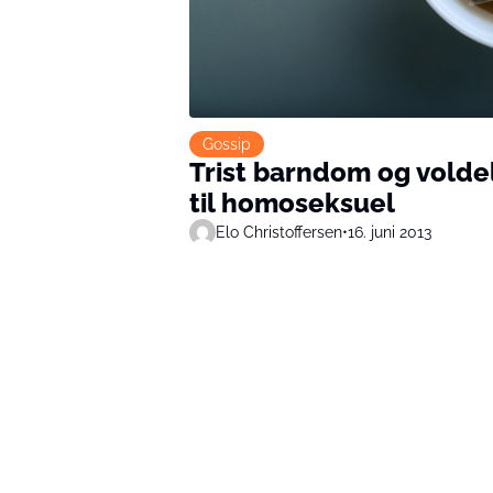
Gossip
Trist barndom og voldel
til homoseksuel
Elo Christoffersen
•
16. juni 2013