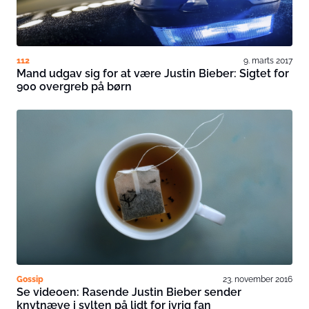
112
9. marts 2017
Mand udgav sig for at være Justin Bieber: Sigtet for
900 overgreb på børn
Gossip
23. november 2016
Se videoen: Rasende Justin Bieber sender
knytnæve i sylten på lidt for ivrig fan