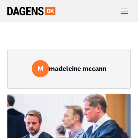
M
madeleine mccann