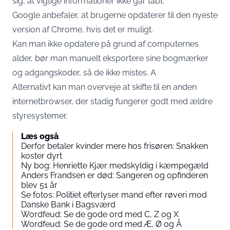
sig, at vigtige informationer ikke går tabt.
Google anbefaler, at brugerne opdaterer til den nyeste
version af Chrome, hvis det er muligt.
Kan man ikke opdatere på grund af computernes
alder, bør man manuelt eksportere sine bogmærker
og adgangskoder, så de ikke mistes. A
Alternativt kan man overveje at skifte til en anden
internetbrowser, der stadig fungerer godt med ældre
styresystemer.
Læs også
Derfor betaler kvinder mere hos frisøren: Snakken
koster dyrt
Ny bog: Henriette Kjær medskyldig i kæmpegæld
Anders Frandsen er død: Sangeren og opfinderen
blev 51 år
Se fotos: Politiet efterlyser mand efter røveri mod
Danske Bank i Bagsværd
Wordfeud: Se de gode ord med C, Z og X
Wordfeud: Se de gode ord med Æ, Ø og Å