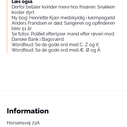
Læs også
Derfor betaler kvinder mere hos frisøren: Snakken
koster dyrt
Ny bog: Henriette Kjær medskyldig i kæmpegæld
Anders Frandsen er død: Sangeren og opfinderen
blev 51 år
Se fotos: Politiet efterlyser mand efter røveri mod
Danske Bank i Bagsværd
Wordfeud: Se de gode ord med C, Z og X
Wordfeud: Se de gode ord med Æ, Ø og Å
Information
Horsensvej 72A