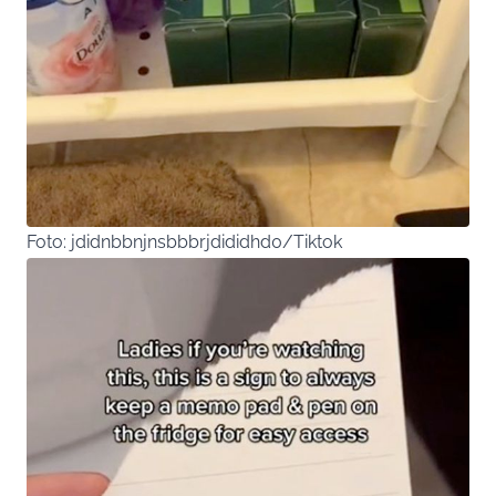
Foto: jdidnbbnjnsbbbrjdididhd0/Tiktok