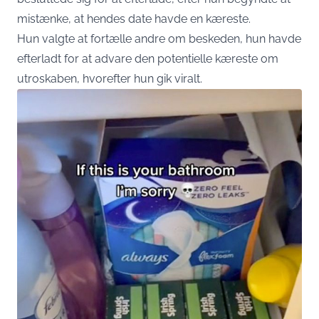
mistænke, at hendes date havde en kæreste.
Hun valgte at fortælle andre om beskeden, hun havde
efterladt for at advare den potentielle kæreste om
utroskaben, hvorefter hun gik viralt.