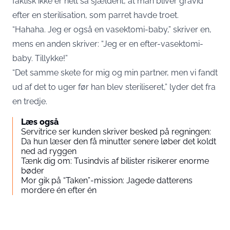
faktisk ikke er helt så sjældent, at man bliver gravid
efter en sterilisation, som parret havde troet.
“Hahaha. Jeg er også en vasektomi-baby,” skriver en,
mens en anden skriver: “Jeg er en efter-vasektomi-
baby. Tillykke!”
“Det samme skete for mig og min partner, men vi fandt
ud af det to uger før han blev steriliseret,” lyder det fra
en tredje.
Læs også
Servitrice ser kunden skriver besked på regningen:
Da hun læser den få minutter senere løber det koldt
ned ad ryggen
Tænk dig om: Tusindvis af bilister risikerer enorme
bøder
Mor gik på “Taken”-mission: Jagede datterens
mordere én efter én