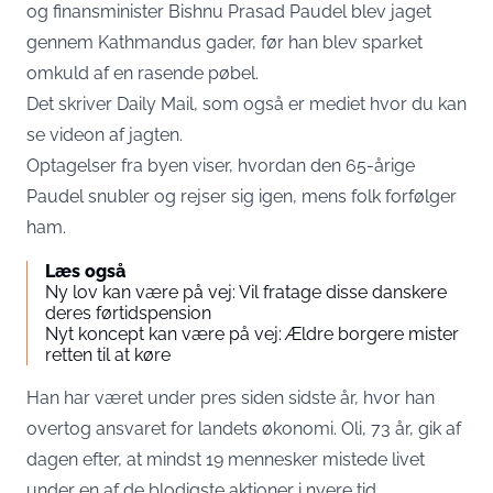
og finansminister Bishnu Prasad Paudel blev jaget
gennem Kathmandus gader, før han blev sparket
omkuld af en rasende pøbel.
Det skriver
Daily Mail
, som også er mediet hvor du kan
se videon af jagten.
Optagelser fra byen viser, hvordan den 65-årige
Paudel snubler og rejser sig igen, mens folk forfølger
ham.
Læs også
Ny lov kan være på vej: Vil fratage disse danskere
deres førtidspension
Nyt koncept kan være på vej: Ældre borgere mister
retten til at køre
Han har været under pres siden sidste år, hvor han
overtog ansvaret for landets økonomi. Oli, 73 år, gik af
dagen efter, at mindst 19 mennesker mistede livet
under en af de blodigste aktioner i nyere tid.